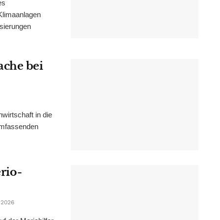
es
Klimaanlagen
isierungen
ache bei
irtschaft in die
 umfassenden
erio-
 2026