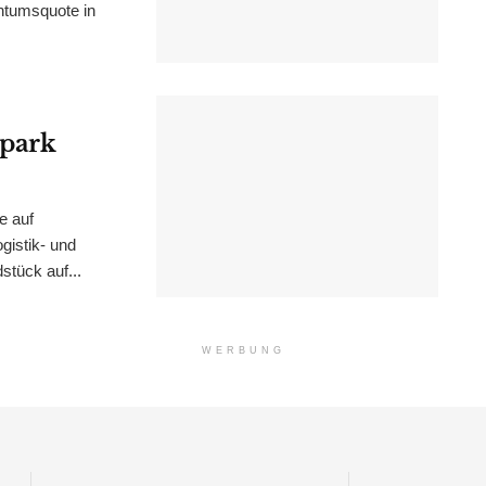
ntumsquote in
epark
e auf
istik- und
stück auf...
WERBUNG