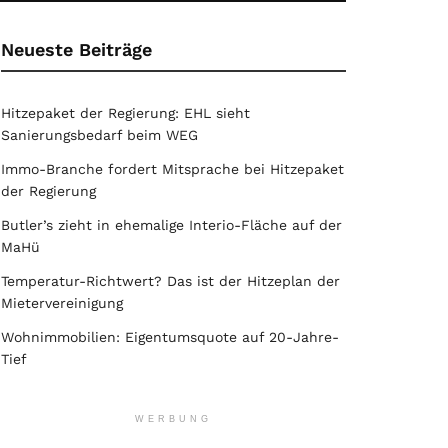
Neueste Beiträge
Hitzepaket der Regierung: EHL sieht
Sanierungsbedarf beim WEG
Immo-Branche fordert Mitsprache bei Hitzepaket
der Regierung
Butler’s zieht in ehemalige Interio-Fläche auf der
MaHü
Temperatur-Richtwert? Das ist der Hitzeplan der
Mietervereinigung
Wohnimmobilien: Eigentumsquote auf 20-Jahre-
Tief
WERBUNG