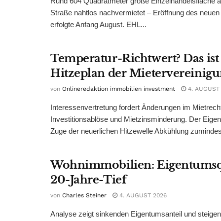
Rund 604 Quadratmeter große Einzelhandelsfläche au
Straße nahtlos nachvermietet – Eröffnung des neuen
erfolgte Anfang August. EHL...
Temperatur-Richtwert? Das ist
Hitzeplan der Mietervereinig
von
Onlineredaktion immobilien investment
4. AUGUST
Interessenvertretung fordert Änderungen im Mietrech
Investitionsablöse und Mietzinsminderung. Der Eigen
Zuge der neuerlichen Hitzewelle Abkühlung zumindest
Wohnimmobilien: Eigentumsq
20-Jahre-Tief
von
Charles Steiner
4. AUGUST 2026
Analyse zeigt sinkenden Eigentumsanteil und steige