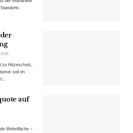
f der Mariahilfer
 Standorts
 der
ung
 2026
t zu Hitzeschutz,
tümer soll im
...
uote auf
nde Wohnfläche –