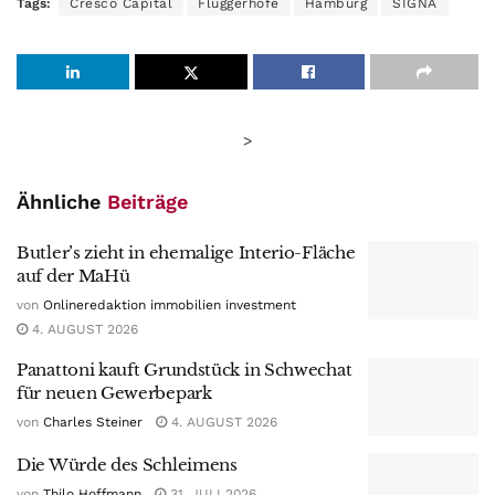
Tags:
Cresco Capital
Flüggerhöfe
Hamburg
SIGNA
>
Ähnliche
Beiträge
Butler’s zieht in ehemalige Interio-Fläche
auf der MaHü
von
Onlineredaktion immobilien investment
4. AUGUST 2026
Panattoni kauft Grundstück in Schwechat
für neuen Gewerbepark
von
Charles Steiner
4. AUGUST 2026
Die Würde des Schleimens
von
Thilo Hoffmann
31. JULI 2026