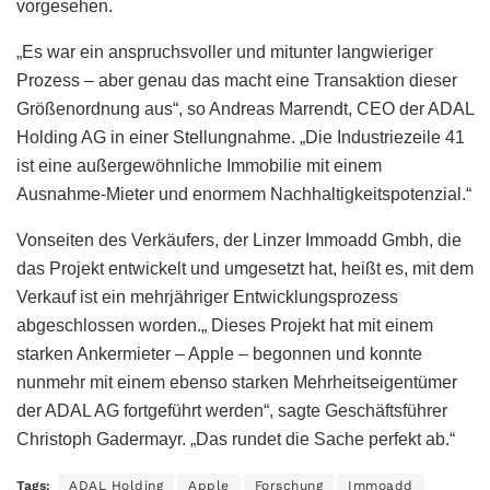
vorgesehen.
„Es war ein anspruchsvoller und mitunter langwieriger
Prozess – aber genau das macht eine Transaktion dieser
Größenordnung aus“, so Andreas Marrendt, CEO der ADAL
Holding AG in einer Stellungnahme. „Die Industriezeile 41
ist eine außergewöhnliche Immobilie mit einem
Ausnahme-Mieter und enormem Nachhaltigkeitspotenzial.“
Vonseiten des Verkäufers, der Linzer Immoadd Gmbh, die
das Projekt entwickelt und umgesetzt hat, heißt es, mit dem
Verkauf ist ein mehrjähriger Entwicklungsprozess
abgeschlossen worden.„ Dieses Projekt hat mit einem
starken Ankermieter – Apple – begonnen und konnte
nunmehr mit einem ebenso starken Mehrheitseigentümer
der ADAL AG fortgeführt werden“, sagte Geschäftsführer
Christoph Gadermayr. „Das rundet die Sache perfekt ab.“
Tags:
ADAL Holding
Apple
Forschung
Immoadd