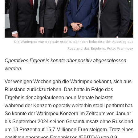
Die Warimpex war operativ stabile, dennoch belastete der Ausstieg aus
Russland das Ergebnis. Foto: Warimpex
Operatives Ergebnis konnte aber positiv abgeschlossen
werden.
Vor wenigen Wochen gab die Warimpex bekannt, sich aus
Russland zurückzuziehen. Das hatte in Folge das
Ergebnis der abgelaufenen neun Monate belastet,
während der Konzern operativ weiterhin stabil performt hat.
So konnte der Warimpex-Konzern im Zeitraum von Januar
bis September 2024 seinen Gesamtumsatz ohne Russland
um 13 Prozent auf 15,7 Millionen Euro steigern. Trotz eines
positiven operativen Ergebnisses (EBITDA) von 0,9