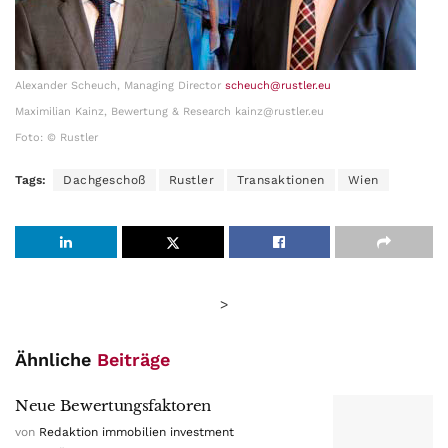
Alexander Scheuch, Managing Director
scheuch@rustler.eu
Maximilian Kainz, Bewertung & Research kainz@rustler.eu
Foto: © Rustler
Tags:
Dachgeschoß
Rustler
Transaktionen
Wien
>
Ähnliche
Beiträge
Neue Bewertungsfaktoren
von
Redaktion immobilien investment