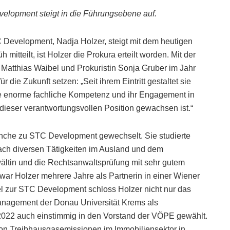
velopment steigt in die Führungsebene auf.
C Development, Nadja Holzer, steigt mit dem heutigen
mitteilt, ist Holzer die Prokura erteilt worden. Mit der
 Matthias Waibel und Prokuristin Sonja Gruber im Jahr
die Zukunft setzen: „Seit ihrem Eintritt gestaltet sie
re enorme fachliche Kompetenz und ihr Engagement in
dieser verantwortungsvollen Position gewachsen ist.“
anche zu STC Development gewechselt. Sie studierte
ach diversen Tätigkeiten im Ausland und dem
ältin und die Rechtsanwaltsprüfung mit sehr gutem
ar Holzer mehrere Jahre als Partnerin in einer Wiener
sel zur STC Development schloss Holzer nicht nur das
anagement der Donau Universität Krems als
2022 auch einstimmig in den Vorstand der VÖPE gewählt.
von Treibhausgasemissionen im Immobiliensektor in