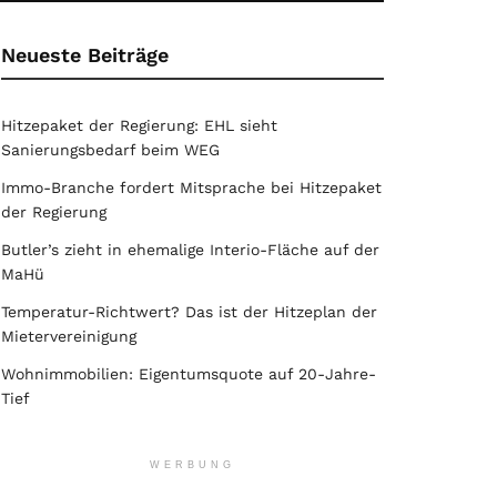
Neueste Beiträge
Hitzepaket der Regierung: EHL sieht
Sanierungsbedarf beim WEG
Immo-Branche fordert Mitsprache bei Hitzepaket
der Regierung
Butler’s zieht in ehemalige Interio-Fläche auf der
MaHü
Temperatur-Richtwert? Das ist der Hitzeplan der
Mietervereinigung
Wohnimmobilien: Eigentumsquote auf 20-Jahre-
Tief
WERBUNG