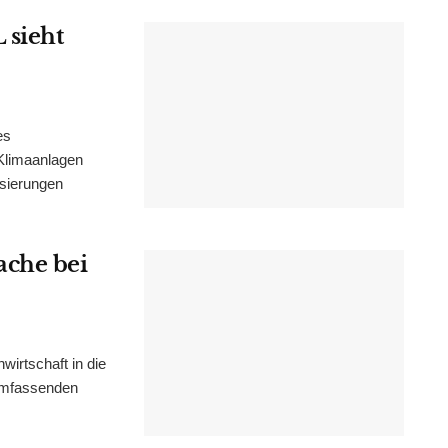
 sieht
es
Klimaanlagen
isierungen
ache bei
irtschaft in die
 umfassenden