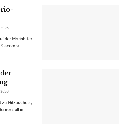
erio-
 2026
f der Mariahilfer
 Standorts
 der
ung
 2026
t zu Hitzeschutz,
tümer soll im
...