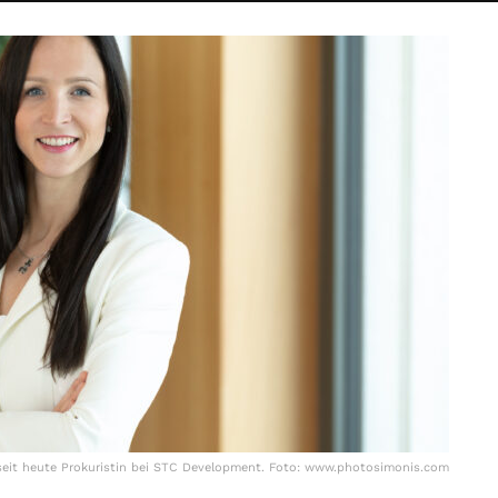
 seit heute Prokuristin bei STC Development. Foto: www.photosimonis.com