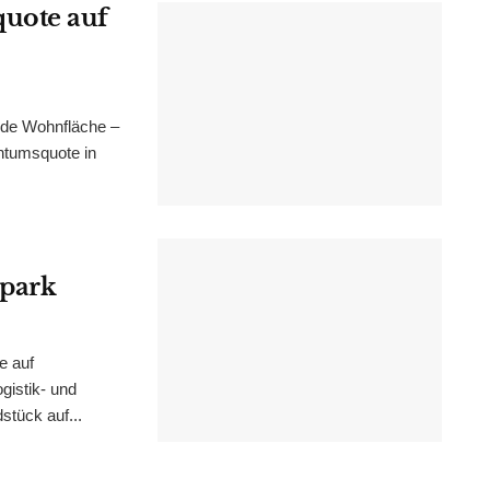
uote auf
nde Wohnfläche –
ntumsquote in
epark
e auf
istik- und
stück auf...