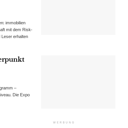
n: immobilien
haft mit dem Risk-
Leser erhalten
werpunkt
ogramm –
niveau. Die Expo
WERBUNG