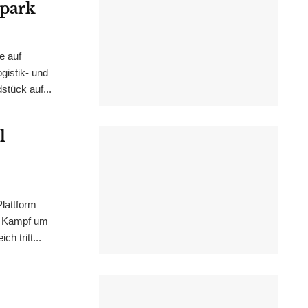
epark
e auf
istik- und
stück auf...
l
lattform
m Kampf um
h tritt...