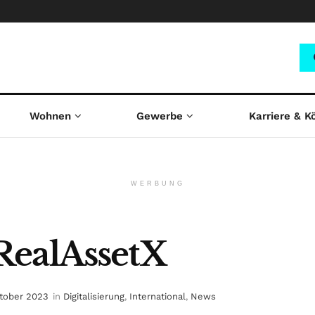
Wohnen
Gewerbe
Karriere & K
WERBUNG
RealAssetX
ktober 2023
in
Digitalisierung
,
International
,
News