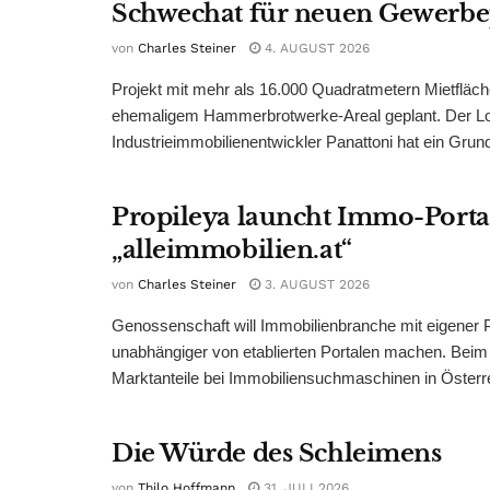
Schwechat für neuen Gewerb
von
Charles Steiner
4. AUGUST 2026
Projekt mit mehr als 16.000 Quadratmetern Mietfläch
ehemaligem Hammerbrotwerke-Areal geplant. Der Log
Industrieimmobilienentwickler Panattoni hat ein Grund
Propileya launcht Immo-Porta
„alleimmobilien.at“
von
Charles Steiner
3. AUGUST 2026
Genossenschaft will Immobilienbranche mit eigener P
unabhängiger von etablierten Portalen machen. Bei
Marktanteile bei Immobiliensuchmaschinen in Österreic
Die Würde des Schleimens
von
Thilo Hoffmann
31. JULI 2026