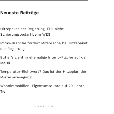
Neueste Beiträge
Hitzepaket der Regierung: EHL sieht
Sanierungsbedarf beim WEG
Immo-Branche fordert Mitsprache bei Hitzepaket
der Regierung
Butler’s zieht in ehemalige Interio-Fläche auf der
MaHü
Temperatur-Richtwert? Das ist der Hitzeplan der
Mietervereinigung
Wohnimmobilien: Eigentumsquote auf 20-Jahre-
Tief
WERBUNG