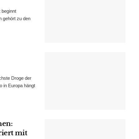
 beginnt
n gehört zu den
chste Droge der
wo in Europa hängt
hen:
iert mit