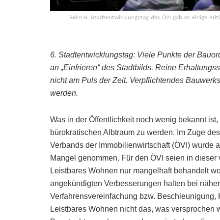
Beim 6. Stadtentwicklungstag des ÖVI gab es einige Kri
6. Stadtentwicklungstag: Viele Punkte der Bauord
an „Einfrieren“ des Stadtbilds. Reine Erhaltung
nicht am Puls der Zeit. Verpflichtendes Bauwerk
werden.
Was in der Öffentlichkeit noch wenig bekannt ist
bürokratischen Albtraum zu werden. Im Zuge des
Verbands der Immobilienwirtschaft (ÖVI) wurde 
Mangel genommen. Für den ÖVI seien in dieser 
Leistbares Wohnen nur mangelhaft behandelt wor
angekündigten Verbesserungen halten bei nähere
Verfahrensvereinfachung bzw. Beschleunigung,
Leistbares Wohnen nicht das, was versprochen w