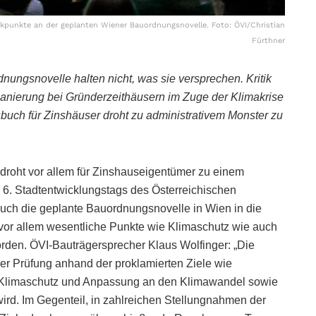
tikpunkte an der geplanten Wiener Bauordnungsnovelle. Foto: ÖVI/Christian
Fürthner
nungsnovelle halten nicht, was sie versprechen. Kritik
ssanierung bei Gründerzeithäusern im Zuge der Klimakrise
sbuch für Zinshäuser droht zu administrativem Monster zu
, droht vor allem für Zinshauseigentümer zu einem
 6. Stadtentwicklungstags des Österreichischen
auch die geplante Bauordnungsnovelle in Wien in die
vor allem wesentliche Punkte wie Klimaschutz wie auch
den. ÖVI-Bauträgersprecher Klaus Wolfinger: „Die
r Prüfung anhand der proklamierten Ziele wie
 Klimaschutz und Anpassung an den Klimawandel sowie
ird. Im Gegenteil, in zahlreichen Stellungnahmen der