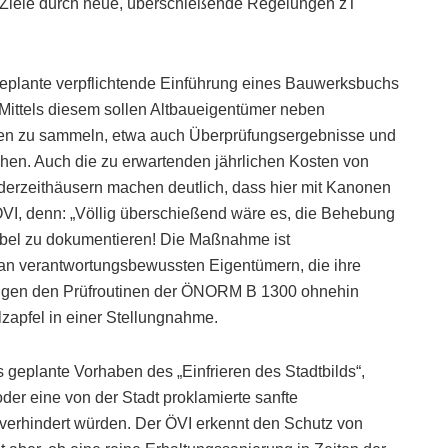
 Ziele durch neue, überschießende Regelungen zT
eplante verpflichtende Einführung eines Bauwerksbuchs
. Mittels diesem sollen Altbaueigentümer neben
en zu sammeln, etwa auch Überprüfungsergebnisse und
. Auch die zu erwartenden jährlichen Kosten von
nderzeithäusern machen deutlich, dass hier mit Kanonen
ÖVI, denn: „Völlig überschießend wäre es, die Behebung
bel zu dokumentieren! Die Maßnahme ist
an verantwortungsbewussten Eigentümern, die ihre
brigen den Prüfroutinen der ÖNORM B 1300 ohnehin
apfel in einer Stellungnahme.
geplante Vorhaben des „Einfrieren des Stadtbilds“,
der eine von der Stadt proklamierte sanfte
verhindert würden. Der ÖVI erkennt den Schutz von