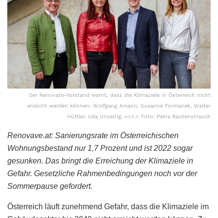
Der Renovate-Vorstand warnt, dass die Klimaziele in Österreich nicht
erreicht werden können: Wolfgang Amann, Susanne Formanek, Walter
Hüttler, Ulla Unzeitig, v.l.n.r. Foto: Petra Rautenstrauch
Renovave.at: Sanierungsrate im Österreichischen
Wohnungsbestand nur 1,7 Prozent und ist 2022 sogar
gesunken. Das bringt die Erreichung der Klimaziele in
Gefahr. Gesetzliche Rahmenbedingungen noch vor der
Sommerpause gefordert.
Österreich läuft zunehmend Gefahr, dass die Klimaziele im