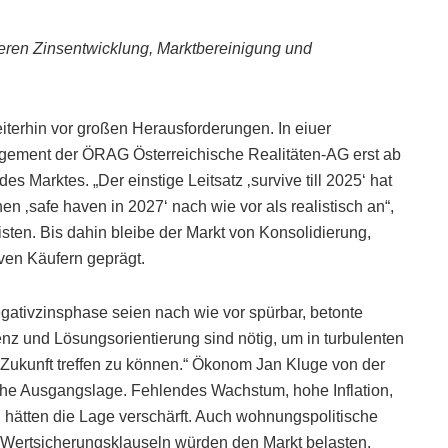
en Zinsentwicklung, Marktbereinigung und
eiterhin vor großen Herausforderungen. In eiuer
gement der ÖRAG Österreichische Realitäten-AG erst ab
s Marktes. „Der einstige Leitsatz ‚survive till 2025‘ hat
n ‚safe haven in 2027‘ nach wie vor als realistisch an“,
ten. Bis dahin bleibe der Markt von Konsolidierung,
ven Käufern geprägt.
ativzinsphase seien nach wie vor spürbar, betonte
enz und Lösungsorientierung sind nötig, um in turbulenten
e Zukunft treffen zu können.“ Ökonom Jan Kluge von der
iche Ausgangslage. Fehlendes Wachstum, hohe Inflation,
hätten die Lage verschärft. Auch wohnungspolitische
Wertsicherungsklauseln würden den Markt belasten.