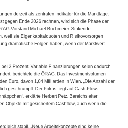
n derzeit als zentralen Indikator für die Marktlage.
erst gegen Ende 2026 rechnen, wird sich die Phase der
rt ÖRAG-Vorstand Michael Buchmeier. Sinkende
 weil sie Eigenkapitalquoten und Risikovorsorgen
ung dramatische Folgen haben, wenn der Marktwert
 bei 2 Prozent. Variable Finanzierungen seien dadurch
rändert, berichtete die ÖRAG. Das Investmentvolumen
rden Euro, davon 1,04 Milliarden in Wien. „Die Anzahl der
tlich geschrumpft. Der Fokus liegt auf Cash-Flow-
näppchen“, erklärte Herbert Petz, Bereichsleiter
en Objekte mit gesichertem Cashflow, auch wenn die
ergleich stabil. „Neue Arbeitskonzepte sind keine