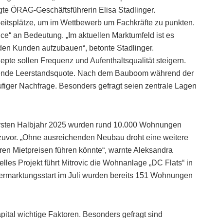
te ÖRAG-Geschäftsführerin Elisa Stadlinger.
rbeitsplätze, um im Wettbewerb um Fachkräfte zu punkten.
e“ an Bedeutung. „Im aktuellen Marktumfeld ist es
den Kunden aufzubauen“, betonte Stadlinger.
pte sollen Frequenz und Aufenthaltsqualität steigern.
igende Leerstandsquote. Nach dem Bauboom während der
iger Nachfrage. Besonders gefragt seien zentrale Lagen
ersten Halbjahr 2025 wurden rund 10.000 Wohnungen
en zuvor. „Ohne ausreichenden Neubau droht eine weitere
n Mietpreisen führen könnte“, warnte Aleksandra
elles Projekt führt Mitrovic die Wohnanlage „DC Flats“ in
Vermarktungsstart im Juli wurden bereits 151 Wohnungen
ital wichtige Faktoren. Besonders gefragt sind