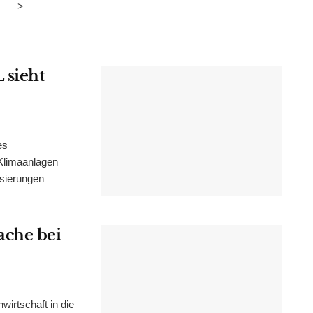
>
 sieht
es
Klimaanlagen
isierungen
ache bei
irtschaft in die