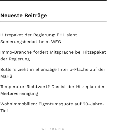
Neueste Beiträge
Hitzepaket der Regierung: EHL sieht
Sanierungsbedarf beim WEG
Immo-Branche fordert Mitsprache bei Hitzepaket
der Regierung
Butler’s zieht in ehemalige Interio-Fläche auf der
MaHü
Temperatur-Richtwert? Das ist der Hitzeplan der
Mietervereinigung
Wohnimmobilien: Eigentumsquote auf 20-Jahre-
Tief
WERBUNG