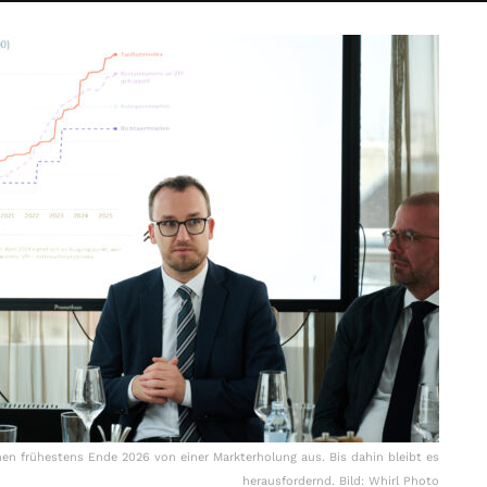
en frühestens Ende 2026 von einer Markterholung aus. Bis dahin bleibt es
herausfordernd. Bild: Whirl Photo