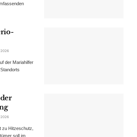
 umfassenden
erio-
 2026
f der Mariahilfer
 Standorts
 der
ung
 2026
t zu Hitzeschutz,
tümer soll im