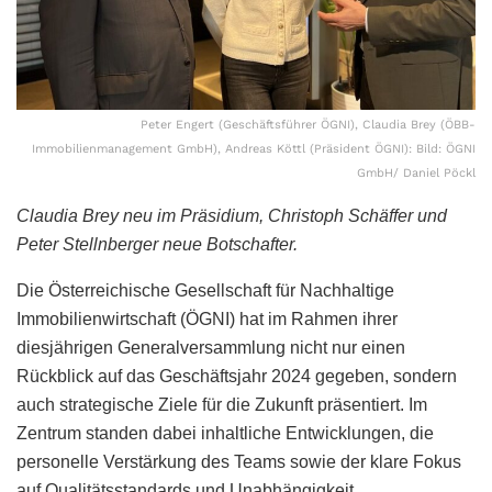
Peter Engert (Geschäftsführer ÖGNI), Claudia Brey (ÖBB-
Immobilienmanagement GmbH), Andreas Köttl (Präsident ÖGNI): Bild: ÖGNI
GmbH/ Daniel Pöckl
Claudia Brey neu im Präsidium, Christoph Schäffer und
Peter Stellnberger neue Botschafter.
Die Österreichische Gesellschaft für Nachhaltige
Immobilienwirtschaft (ÖGNI) hat im Rahmen ihrer
diesjährigen Generalversammlung nicht nur einen
Rückblick auf das Geschäftsjahr 2024 gegeben, sondern
auch strategische Ziele für die Zukunft präsentiert. Im
Zentrum standen dabei inhaltliche Entwicklungen, die
personelle Verstärkung des Teams sowie der klare Fokus
auf Qualitätsstandards und Unabhängigkeit.