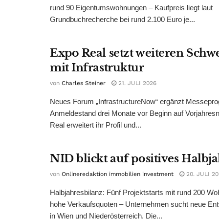
rund 90 Eigentumswohnungen – Kaufpreis liegt laut
Grundbuchrecherche bei rund 2.100 Euro je...
Expo Real setzt weiteren Sch
mit Infrastruktur
von
Charles Steiner
21. JULI 2026
Neues Forum „InfrastructureNow“ ergänzt Messepr
Anmeldestand drei Monate vor Beginn auf Vorjahres
Real erweitert ihr Profil und...
NID blickt auf positives Halbj
von
Onlineredaktion immobilien investment
20. JULI 2
Halbjahresbilanz: Fünf Projektstarts mit rund 200 W
hohe Verkaufsquoten – Unternehmen sucht neue Ent
in Wien und Niederösterreich. Die...