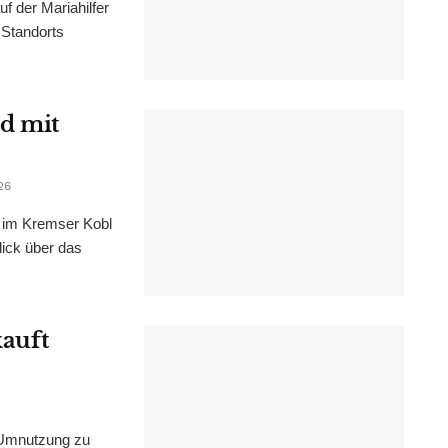
f der Mariahilfer
 Standorts
d mit
26
im Kremser Kobl
lick über das
kauft
 Umnutzung zu