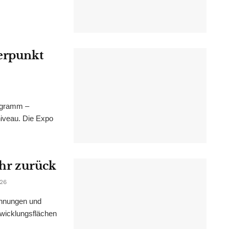
werpunkt
ogramm –
niveau. Die Expo
ahr zurück
026
ohnungen und
wicklungsflächen