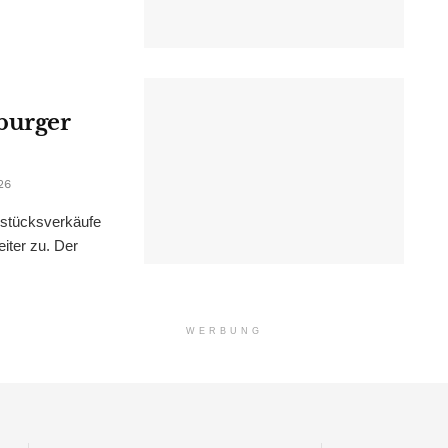
burger
26
dstücksverkäufe
iter zu. Der
WERBUNG