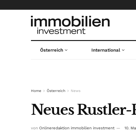
Österreich
International
Home
Österreich
News
Neues Rustler-P
von
Onlineredaktion immobilien investment
10. M