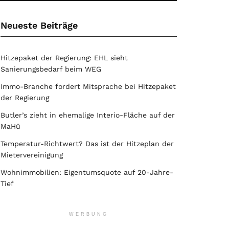
Neueste Beiträge
Hitzepaket der Regierung: EHL sieht
Sanierungsbedarf beim WEG
Immo-Branche fordert Mitsprache bei Hitzepaket
der Regierung
Butler’s zieht in ehemalige Interio-Fläche auf der
MaHü
Temperatur-Richtwert? Das ist der Hitzeplan der
Mietervereinigung
Wohnimmobilien: Eigentumsquote auf 20-Jahre-
Tief
WERBUNG