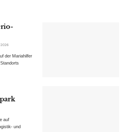
erio-
 2026
f der Mariahilfer
 Standorts
epark
e auf
istik- und