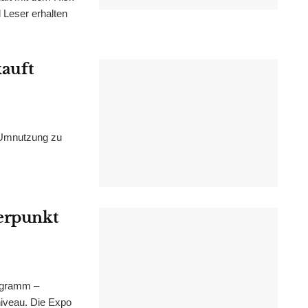
Leser erhalten
kauft
 Umnutzung zu
werpunkt
ogramm –
niveau. Die Expo