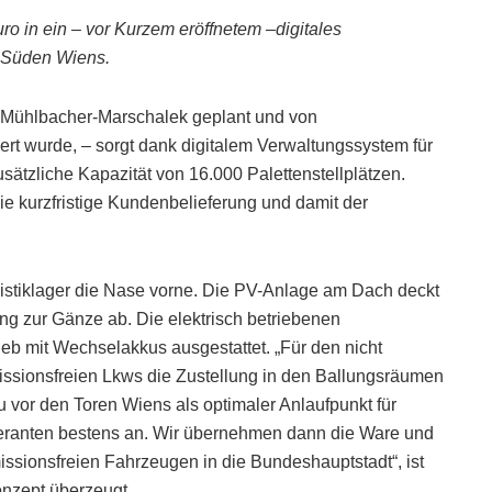
uro in ein – vor Kurzem eröffnetem –digitales
im Süden Wiens.
o Mühlbacher-Marschalek geplant und von
t wurde, – sorgt dank digitalem Verwaltungssystem für
usätzliche Kapazität von 16.000 Palettenstellplätzen.
ie kurzfristige Kundenbelieferung und damit der
istiklager die Nase vorne. Die PV-Anlage am Dach deckt
ng zur Gänze ab. Die elektrisch betriebenen
ieb mit Wechselakkus ausgestattet. „Für den nicht
missionsfreien Lkws die Zustellung in den Ballungsräumen
hau vor den Toren Wiens als optimaler Anlaufpunkt für
feranten bestens an. Wir übernehmen dann die Ware und
missionsfreien Fahrzeugen in die Bundeshauptstadt“, ist
nzept überzeugt.