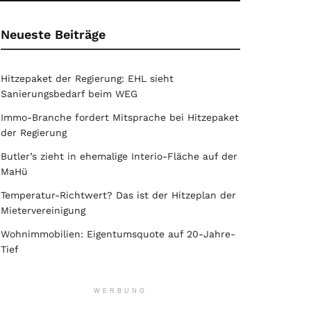
Neueste Beiträge
Hitzepaket der Regierung: EHL sieht
Sanierungsbedarf beim WEG
Immo-Branche fordert Mitsprache bei Hitzepaket
der Regierung
Butler’s zieht in ehemalige Interio-Fläche auf der
MaHü
Temperatur-Richtwert? Das ist der Hitzeplan der
Mietervereinigung
Wohnimmobilien: Eigentumsquote auf 20-Jahre-
Tief
WERBUNG