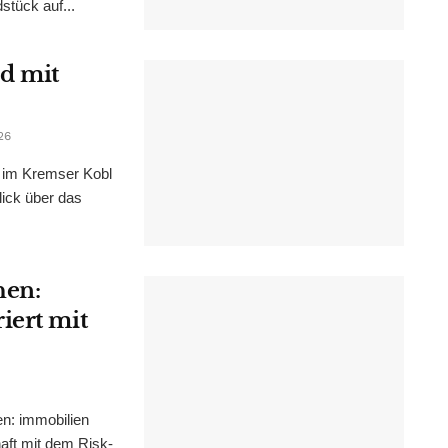
stück auf...
d mit
26
im Kremser Kobl
lick über das
hen:
iert mit
n: immobilien
haft mit dem Risk-