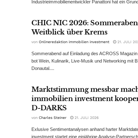
Industrieimmobilienentwickler Panattoni hat ein Grund
CHIC NIC 2026: Sommeraben
Weitblick über Krems
von
Onlineredaktion immobilien investment
21. JULI 20
Sommerabend auf Einladung des ACROSS Magazin 
bot Wein, Kulinarik, Live-Musik und Networking mit B
Donautal....
Marktstimmung messbar mac
immobilien investment kooper
D-DARKS
von
Charles Steiner
21. JULI 2026
Exlusive Sentimentanalysen anhand harter Marktdate
investment startet eine einjährige Analyse-Partnersc