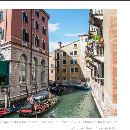
er spanischen Palladium Hotel Group unter "Only YOU Bonvecchiati Venice"
betrieben. Foto: Christie & Co.