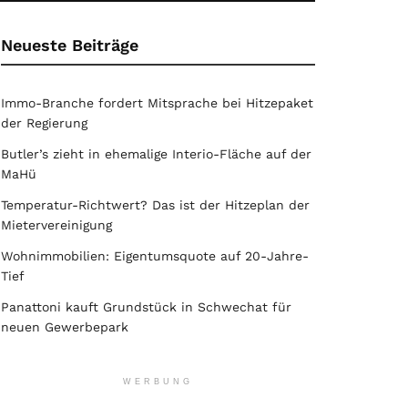
Neueste Beiträge
Immo-Branche fordert Mitsprache bei Hitzepaket
der Regierung
Butler’s zieht in ehemalige Interio-Fläche auf der
MaHü
Temperatur-Richtwert? Das ist der Hitzeplan der
Mietervereinigung
Wohnimmobilien: Eigentumsquote auf 20-Jahre-
Tief
Panattoni kauft Grundstück in Schwechat für
neuen Gewerbepark
WERBUNG