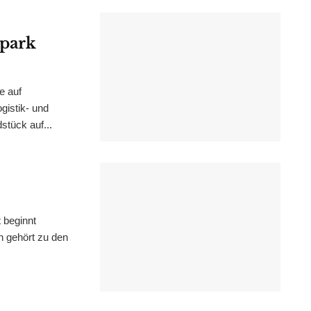
epark
e auf
istik- und
stück auf...
 beginnt
n gehört zu den