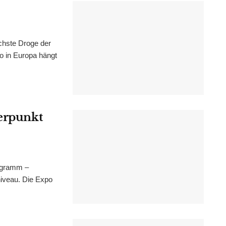
chste Droge der
wo in Europa hängt
werpunkt
ogramm –
niveau. Die Expo