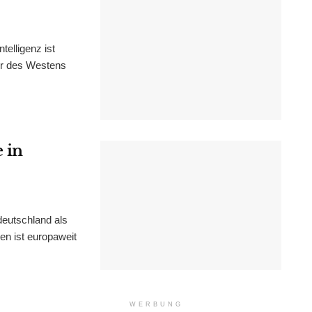
elligenz ist
tur des Westens
 in
eutschland als
en ist europaweit
WERBUNG