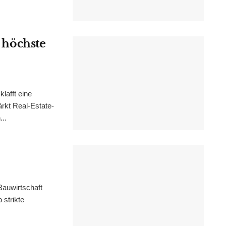
s höchste
lafft eine
rkt Real-Estate-
..
 Bauwirtschaft
 strikte