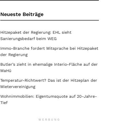
Neueste Beiträge
Hitzepaket der Regierung: EHL sieht
Sanierungsbedarf beim WEG
Immo-Branche fordert Mitsprache bei Hitzepaket
der Regierung
Butler’s zieht in ehemalige Interio-Fläche auf der
MaHü
Temperatur-Richtwert? Das ist der Hitzeplan der
Mietervereinigung
Wohnimmobilien: Eigentumsquote auf 20-Jahre-
Tief
WERBUNG