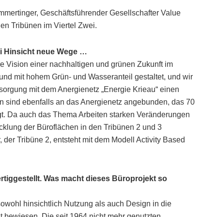
mmertinger, Geschäftsführender Gesellschafter Value
en Tribünen im Viertel Zwei.
lei Hinsicht neue Wege …
re Vision einer nachhaltigen und grünen Zukunft im
ei und mit hohem Grün- und Wasseranteil gestaltet, und wir
sorgung mit dem Anergienetz „Energie Krieau“ einen
n sind ebenfalls an das Anergienetz angebunden, das 70
ugt. Da auch das Thema Arbeiten starken Veränderungen
wicklung der Büroflächen in den Tribünen 2 und 3
er Tribüne 2, entsteht mit dem Modell Activity Based
tiggestellt. Was macht dieses Büroprojekt so
sowohl hinsichtlich Nutzung als auch Design in die
tät bewiesen. Die seit 1964 nicht mehr genutzten