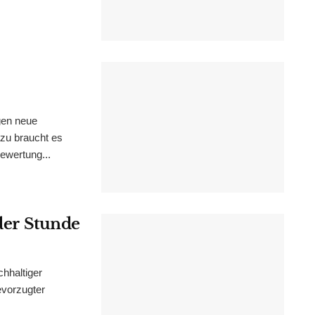
gen neue
zu braucht es
ewertung...
 der Stunde
chhaltiger
evorzugter