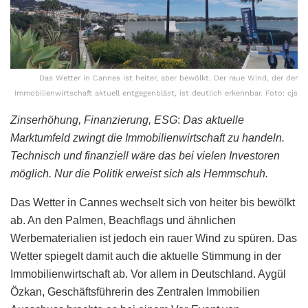
Das Wetter in Cannes ist heiter, aber bewölkt. Der raue Wind, der der
Immobilienwirtschaft aktuell entgegenbläst, ist deutlich erkennbar. Foto: cjs
Zinserhöhung, Finanzierung, ESG
:
Das aktuelle
Marktumfeld zwingt die Immobilienwirtschaft zu handeln.
Technisch und finanziell wäre das bei vielen Investoren
möglich. Nur die Politik erweist sich als Hemmschuh.
Das Wetter in Cannes wechselt sich von heiter bis bewölkt
ab. An den Palmen, Beachflags und ähnlichen
Werbematerialien ist jedoch ein rauer Wind zu spüren. Das
Wetter spiegelt damit auch die aktuelle Stimmung in der
Immobilienwirtschaft ab. Vor allem in Deutschland. Aygül
Özkan, Geschäftsführerin des Zentralen Immobilien