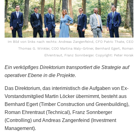
Im Bild von links nach rechts: Andreas Zangenfeind, CFO Patric Thate, CEO
Thomas G. Winkler, COO Martina Maly-Grtner, Bernhard Egert, Roman
Ehrentraut, Franz Sonnberger. Copyright: Peter Horak
Ein verköpfiges Direktorium transportiert die Strategie auf
operativer Ebene in die Projekte.
Das Direktorium, das interimistisch die Aufgaben von Ex-
Vorstandsmitglied Martin Löcker übernimmt, besteht aus
Bernhard Egert (Timber Construction und Greenbuilding),
Roman Ehrentraut (Technical), Franz Sonnberger
(Controlling) und Andreas Zangenfeind (Investment
Management).