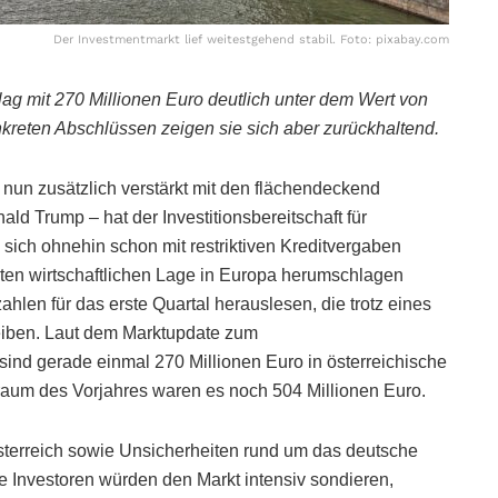
Der Investmentmarkt lief weitestgehend stabil. Foto: pixabay.com
ag mit 270 Millionen Euro deutlich unter dem Wert von
kreten Abschlüssen zeigen sie sich aber zurückhaltend.
 nun zusätzlich verstärkt mit den flächendeckend
ld Trump – hat der Investitionsbereitschaft für
 sich ohnehin schon mit restriktiven Kreditvergaben
en wirtschaftlichen Lage in Europa herumschlagen
hlen für das erste Quartal herauslesen, die trotz eines
leiben. Laut dem Marktupdate zum
sind gerade einmal 270 Millionen Euro in österreichische
traum des Vorjahres waren es noch 504 Millionen Euro.
 Österreich sowie Unsicherheiten rund um das deutsche
ele Investoren würden den Markt intensiv sondieren,