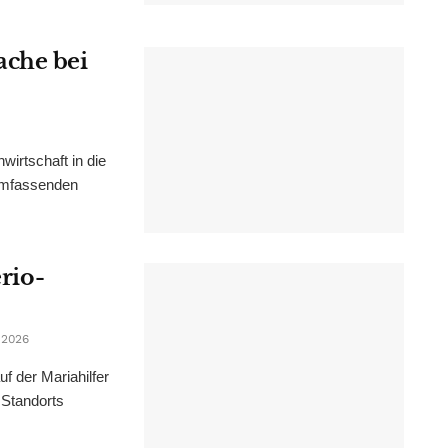
ache bei
irtschaft in die
 umfassenden
erio-
 2026
f der Mariahilfer
 Standorts