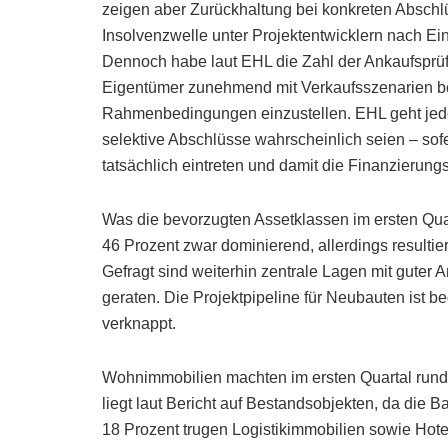
zeigen aber Zurückhaltung bei konkreten Abschlü
Insolvenzwelle unter Projektentwicklern nach Ei
Dennoch habe laut EHL die Zahl der Ankaufspr
Eigentümer zunehmend mit Verkaufsszenarien bes
Rahmenbedingungen einzustellen. EHL geht jed
selektive Abschlüsse wahrscheinlich seien – sof
tatsächlich eintreten und damit die Finanzierung
Was die bevorzugten Assetklassen im ersten Quart
46 Prozent zwar dominierend, allerdings resultie
Gefragt sind weiterhin zentrale Lagen mit guter
geraten. Die Projektpipeline für Neubauten ist 
verknappt.
Wohnimmobilien machten im ersten Quartal rund
liegt laut Bericht auf Bestandsobjekten, da die Bau
18 Prozent trugen Logistikimmobilien sowie Hote