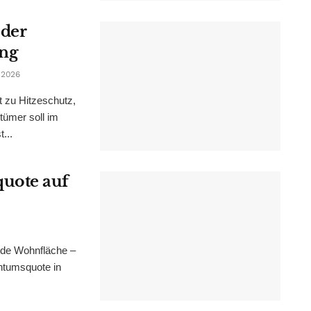
 der
ung
 2026
t zu Hitzeschutz,
tümer soll im
...
uote auf
nde Wohnfläche –
ntumsquote in