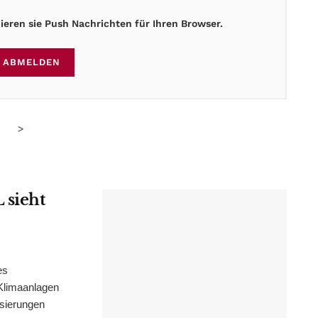
eren sie Push Nachrichten für Ihren Browser.
ABMELDEN
>
 sieht
es
Klimaanlagen
isierungen