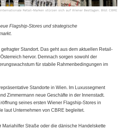
internationale Retail-Marken stürzen sich auf Wiener Bestlagen. Bild: CBRE
ue Flagship-Stores und strategische
markt
.
 gefragter Standort. Das geht aus dem aktuellen Retail-
 Österreich hervor. Demnach sorgen sowohl der
kerungswachstum für stabile Rahmenbedingungen im
f repräsentative Standorte in Wien. Im Luxussegment
 und Zimmermann neue Geschäfte in der Innenstadt.
ffnung seines ersten Wiener Flagship-Stores in
rde laut Unternehmen von CBRE begleitet.
r Mariahilfer Straße oder die dänische Handelskette