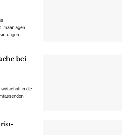
es
Klimaanlagen
isierungen
ache bei
irtschaft in die
 umfassenden
erio-