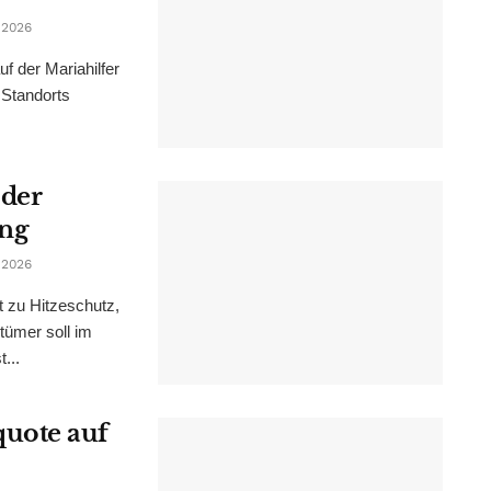
 2026
f der Mariahilfer
 Standorts
 der
ung
 2026
t zu Hitzeschutz,
tümer soll im
...
uote auf