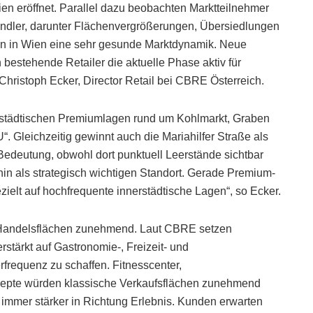
en eröffnet. Parallel dazu beobachten Marktteilnehmer
ndler, darunter Flächenvergrößerungen, Übersiedlungen
en in Wien eine sehr gesunde Marktdynamik. Neue
 bestehende Retailer die aktuelle Phase aktiv für
Christoph Ecker, Director Retail bei CBRE Österreich.
nerstädtischen Premiumlagen rund um Kohlmarkt, Graben
. Gleichzeitig gewinnt auch die Mariahilfer Straße als
edeutung, obwohl dort punktuell Leerstände sichtbar
hin als strategisch wichtigen Standort. Gerade Premium-
elt auf hochfrequente innerstädtische Lagen“, so Ecker.
n Handelsflächen zunehmend. Laut CBRE setzen
stärkt auf Gastronomie-, Freizeit- und
frequenz zu schaffen. Fitnesscenter,
epte würden klassische Verkaufsflächen zunehmend
h immer stärker in Richtung Erlebnis. Kunden erwarten