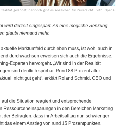
Realität gelandet, dennoch gibt es Anzeichen für Zuversicht. Foto: OpenAI
 wird derzeit eingespart.
An eine mögliche Senkung
ren glaubt niemand mehr.
s aktuelle Marktumfeld durchleben muss, ist wohl auch in
end durchwachsen erweisen sich auch die Ergebnisse,
g-Experten hervorgeht. „Wir sind in der Realität
en sind deutlich spürbar. Rund 88 Prozent aller
aktuell nicht gut geht“, erklärt Roland Schmid, CEO und
n auf die Situation reagiert und entsprechende
on Ressourceneinsparungen in den Bereichen Marketing
 der Befragten, dass ihr Arbeitsalltag nun schwieriger
cht das einem Anstieg von rund 15 Prozentpunkten.