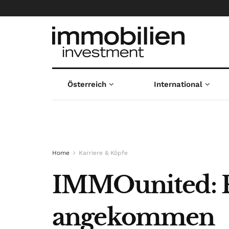
Österreich
International
Home
Karriere & Köpfe
IMMOunited: R
angekommen