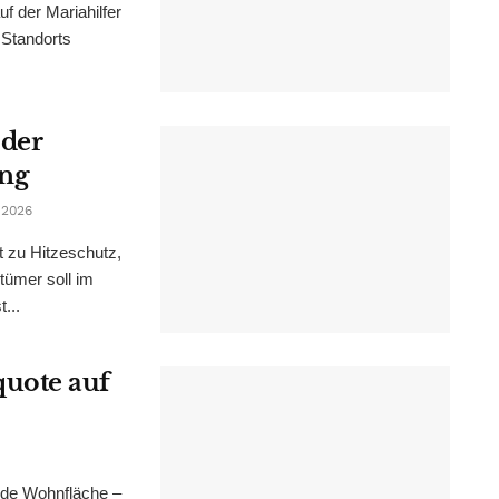
f der Mariahilfer
 Standorts
 der
ung
 2026
t zu Hitzeschutz,
tümer soll im
...
uote auf
nde Wohnfläche –