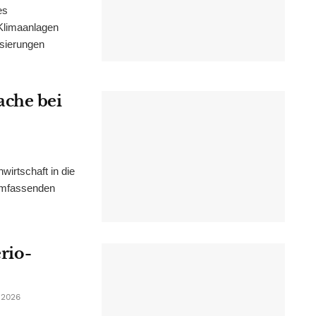
es
Klimaanlagen
isierungen
ache bei
irtschaft in die
 umfassenden
erio-
 2026