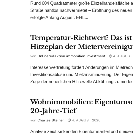
Rund 604 Quadratmeter große Einzelhandelsfläche au
Straße nahtlos nachvermietet – Eröffnung des neuen
erfolgte Anfang August. EHL...
Temperatur-Richtwert? Das ist
Hitzeplan der Mietervereinig
von
Onlineredaktion immobilien investment
4. AUGUST
Interessenvertretung fordert Änderungen im Mietrech
Investitionsablöse und Mietzinsminderung. Der Eigen
Zuge der neuerlichen Hitzewelle Abkühlung zumindest
Wohnimmobilien: Eigentumsq
20-Jahre-Tief
von
Charles Steiner
4. AUGUST 2026
Analyse zeigt sinkenden Eigentumsanteil und steige