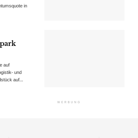
ntumsquote in
epark
e auf
istik- und
stück auf...
WERBUNG