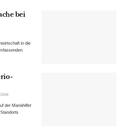
ache bei
irtschaft in die
 umfassenden
erio-
 2026
f der Mariahilfer
 Standorts