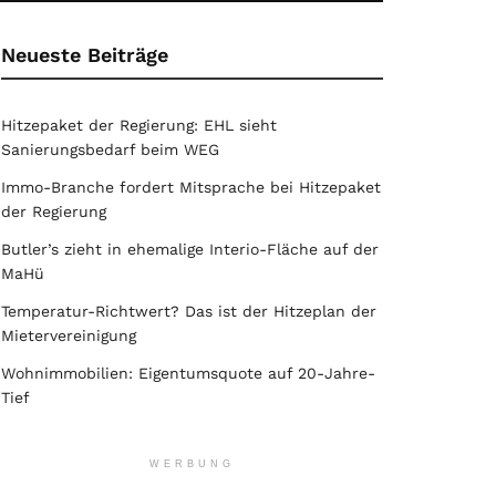
Neueste Beiträge
Hitzepaket der Regierung: EHL sieht
Sanierungsbedarf beim WEG
Immo-Branche fordert Mitsprache bei Hitzepaket
der Regierung
Butler’s zieht in ehemalige Interio-Fläche auf der
MaHü
Temperatur-Richtwert? Das ist der Hitzeplan der
Mietervereinigung
Wohnimmobilien: Eigentumsquote auf 20-Jahre-
Tief
WERBUNG