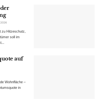
 der
ung
 2026
t zu Hitzeschutz,
tümer soll im
...
uote auf
nde Wohnfläche –
ntumsquote in