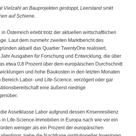
 Vielzahl an Bauprojekten gestoppt, Leerstand sinkt
hen auf Schiene.
n Österreich erlebt trotz der aktuellen wirtschaftlichen
ge. Laut dem nunmehr zweiten Marktbericht des
ünden aktuell das Quartier TwentyOne realisiert,
ahr Ausgaben für Forschung und Entwicklung, die über
was etwa 0,8 Prozent über dem europäischen Durchschnitt
Entwicklungen und hohe Baukosten in den letzten Monaten
 Bereich Labor- und Life-Science, verzögert oder gar
itionsbereitschaft eine äußerst niedrige
genüber.
die Assetklasse Labor aufgrund dessen Krisenresilienz
 in Life-Science-Immobilien in Europa nach wie vor ein
ürden weniger als ein Prozent der europäischen
llerdings ziehe die Nachfrage institutioneller Investoren