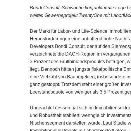
Bondi Consult: Schwache konjunkturelle Lage hat
weiter. Gewerbeprojekt TwentyOne mit Laborfläc
Der Markt für Labor- und Life-Science Immobilien i
Herausforderungen eine anhaltend hohe Nachfra
Developers Bondi Consult, der auf den Siemensgr
verzeichnete die DACH-Region im vergangenen J
3 Prozent des Bruttoinlandsprodukts betrugen, 
liegt. Dennoch hätten jüngste fiskalpolitische 
eine Vielzahl von Bauprojekten, insbesondere im
ganz gestoppt. Trotzdem steht einer großen Invest
Leerstandsquote von weniger als 3,5 Prozent ge
Ungeachtet dessen hat sich im Immobiliensektor 
und Robustheit etabliert, wenngleich Investments
Nischensegment darstellen würde. Laut Studie w
Immobilieninvestments in Laborobjekte fließen – a