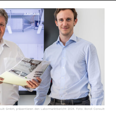
sult GmbH, präsentieren den Labormarktbericht 2024. Foto: Bondi Consult