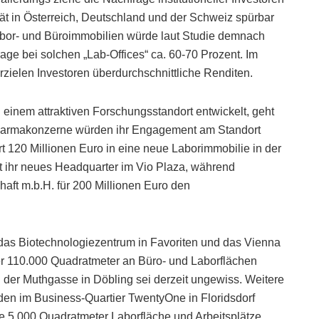
ät in Österreich, Deutschland und der Schweiz spürbar
abor- und Büroimmobilien würde laut Studie demnach
age bei solchen „Lab-Offices“ ca. 60-70 Prozent. Im
zielen Investoren überdurchschnittliche Renditen.
u einem attraktiven Forschungsstandort entwickelt, geht
 Pharmakonzerne würden ihr Engagement am Standort
 120 Millionen Euro in eine neue Laborimmobilie in der
t ihr neues Headquarter im Vio Plaza, während
ft m.b.H. für 200 Millionen Euro den
das Biotechnologiezentrum in Favoriten und das Vienna
r 110.000 Quadratmeter an Büro- und Laborflächen
n der Muthgasse in Döbling sei derzeit ungewiss. Weitere
en im Business-Quartier TwentyOne in Floridsdorf
re 5.000 Quadratmeter Laborfläche und Arbeitsplätze