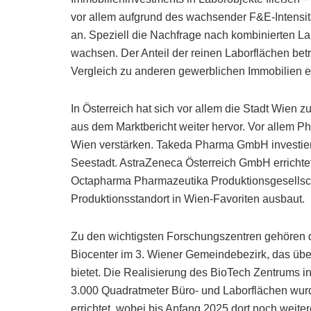
vor allem aufgrund des wachsender F&E-Intensit
an. Speziell die Nachfrage nach kombinierten L
wachsen. Der Anteil der reinen Laborflächen betr
Vergleich zu anderen gewerblichen Immobilien er
In Österreich hat sich vor allem die Stadt Wien z
aus dem Marktbericht weiter hervor. Vor allem
Wien verstärken. Takeda Pharma GmbH investiert
Seestadt. AstraZeneca Österreich GmbH errichte
Octapharma Pharmazeutika Produktionsgesellscha
Produktionsstandort in Wien-Favoriten ausbaut.
Zu den wichtigsten Forschungszentren gehören 
Biocenter im 3. Wiener Gemeindebezirk, das übe
bietet. Die Realisierung des BioTech Zentrums i
3.000 Quadratmeter Büro- und Laborflächen wurd
errichtet, wobei bis Anfang 2025 dort noch weite