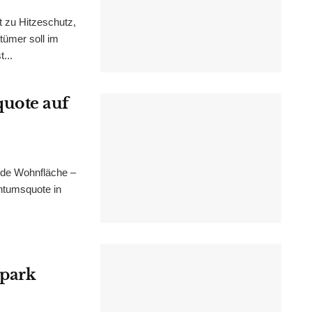
t zu Hitzeschutz,
tümer soll im
...
uote auf
nde Wohnfläche –
ntumsquote in
epark