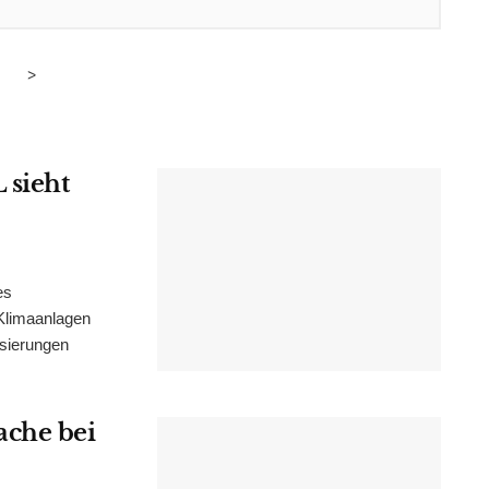
>
 sieht
es
Klimaanlagen
isierungen
ache bei