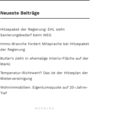
Neueste Beiträge
Hitzepaket der Regierung: EHL sieht
Sanierungsbedarf beim WEG
Immo-Branche fordert Mitsprache bei Hitzepaket
der Regierung
Butler’s zieht in ehemalige Interio-Fläche auf der
MaHü
Temperatur-Richtwert? Das ist der Hitzeplan der
Mietervereinigung
Wohnimmobilien: Eigentumsquote auf 20-Jahre-
Tief
WERBUNG