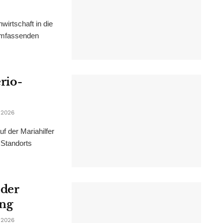
irtschaft in die
 umfassenden
erio-
 2026
f der Mariahilfer
 Standorts
 der
ung
 2026