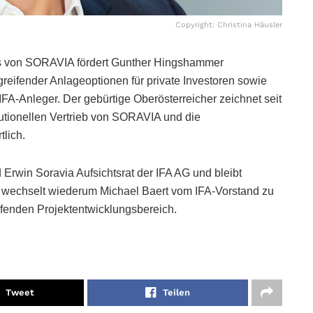
Copyright: Christina Häusler
ns von SORAVIA fördert Gunther Hingshammer
reifender Anlageoptionen für private Investoren sowie
 IFA-Anleger. Der gebürtige Oberösterreicher zeichnet seit
itutionellen Vertrieb von SORAVIA und die
lich.
Erwin Soravia Aufsichtsrat der IFA AG und bleibt
li wechselt wiederum Michael Baert vom IFA-Vorstand zu
enden Projektentwicklungsbereich.
Tweet
Teilen