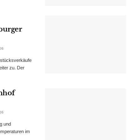
burger
26
dstücksverkäufe
iter zu. Der
nhof
26
ng und
emperaturen im