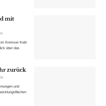
d mit
26
im Kremser Kobl
lick über das
ahr zurück
026
ohnungen und
wicklungsflächen