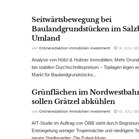
Seitwärtsbewegung bei
Baulandgrundstücken im Salz
Umland
von
Onlineredaktion immobilien investment
14. JULI 20
Analyse von Hölzl & Hubner Immobilien: Mehr Grun
bei stabilen Durchschnittspreisen – Toplagen legen we
Markt für Baulandgrundstücke...
Grünflächen im Nordwestbah
sollen Grätzel abkühlen
von
Onlineredaktion immobilien investment
13. JULI 20
AIT-Studie im Auftrag von ÖBB sieht durch Begrünu
Entsiegelung weniger Tropennächte und niedrigere T
neuen Stadtquartier. Die Entwicklung...