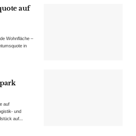
uote auf
nde Wohnfläche –
ntumsquote in
epark
e auf
istik- und
stück auf...