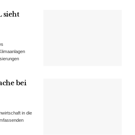
 sieht
es
Klimaanlagen
isierungen
ache bei
irtschaft in die
 umfassenden