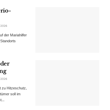
erio-
 2026
f der Mariahilfer
 Standorts
 der
ung
 2026
t zu Hitzeschutz,
tümer soll im
...