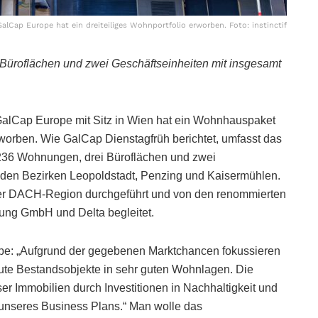
GalCap Europe hat ein dreiteiliges Wohnportfolio erworben. Foto: instinctif
Büroflächen und zwei Geschäftseinheiten mit insgesamt
alCap Europe mit Sitz in Wien hat ein Wohnhauspaket
orben. Wie GalCap Dienstagfrüh berichtet, umfasst das
36 Wohnungen, drei Büroflächen und zwei
n den Bezirken Leopoldstadt, Penzing und Kaisermühlen.
der DACH-Region durchgeführt und von den renommierten
ung GmbH und Delta begleitet.
rope: „Aufgrund der gegebenen Marktchancen fokussieren
gute Bestandsobjekte in sehr guten Wohnlagen. Die
eser Immobilien durch Investitionen in Nachhaltigkeit und
l unseres Business Plans.“ Man wolle das