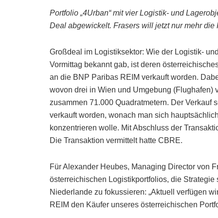
Portfolio „4Urban“ mit vier Logistik- und Lagero
Deal abgewickelt.
Frasers will jetzt nur mehr d
Großdeal im Logistiksektor: Wie der Logistik- u
Vormittag bekannt gab, ist deren österreichische
an die BNP Paribas REIM verkauft worden. Dabei 
wovon drei in Wien und Umgebung (Flughafen) ver
zusammen 71.000 Quadratmetern. Der Verkauf se
verkauft worden, wonach man sich hauptsächlich
konzentrieren wolle. Mit Abschluss der Transakti
Die Transaktion vermittelt hatte CBRE.
Für Alexander Heubes, Managing Director von Fra
österreichischen Logistikportfolios, die Strategi
Niederlande zu fokussieren: „Aktuell verfügen wir
REIM den Käufer unseres österreichischen Portf