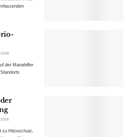
 umfassenden
erio-
 2026
f der Mariahilfer
 Standorts
 der
ung
 2026
t zu Hitzeschutz,