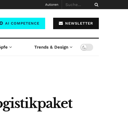
Autoren
AI COMPETENCE
NEWSLETTER
öpfe
Trends & Design
ogistikpaket