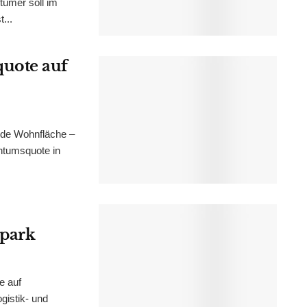
tümer soll im
...
uote auf
nde Wohnfläche –
ntumsquote in
epark
e auf
istik- und