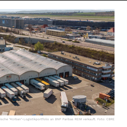
hische "4Urban"-Logistikportfolio an BNP Paribas REIM verkauft. Foto: CBRE