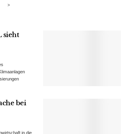
>
 sieht
es
Klimaanlagen
isierungen
ache bei
irtschaft in die