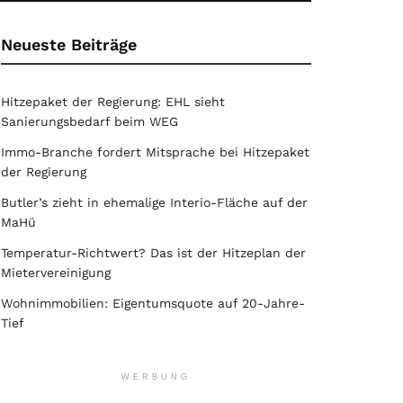
Neueste Beiträge
Hitzepaket der Regierung: EHL sieht
Sanierungsbedarf beim WEG
Immo-Branche fordert Mitsprache bei Hitzepaket
der Regierung
Butler’s zieht in ehemalige Interio-Fläche auf der
MaHü
Temperatur-Richtwert? Das ist der Hitzeplan der
Mietervereinigung
Wohnimmobilien: Eigentumsquote auf 20-Jahre-
Tief
WERBUNG