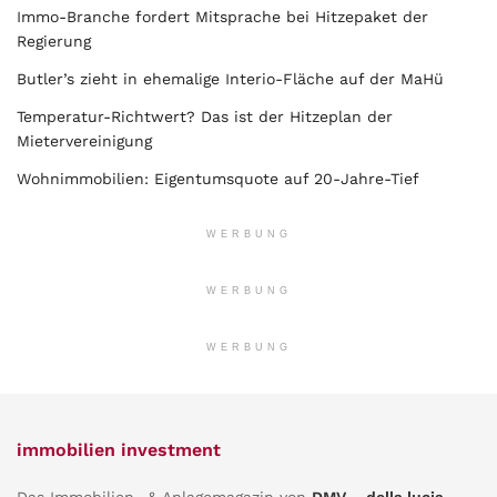
Immo-Branche fordert Mitsprache bei Hitzepaket der
Regierung
Butler’s zieht in ehemalige Interio-Fläche auf der MaHü
Temperatur-Richtwert? Das ist der Hitzeplan der
Mietervereinigung
Wohnimmobilien: Eigentumsquote auf 20-Jahre-Tief
WERBUNG
WERBUNG
WERBUNG
immobilien investment
Das Immobilien- & Anlagemagazin von
DMV – della lucia