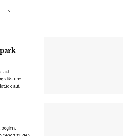
>
epark
e auf
istik- und
stück auf...
 beginnt
n gehört zu den