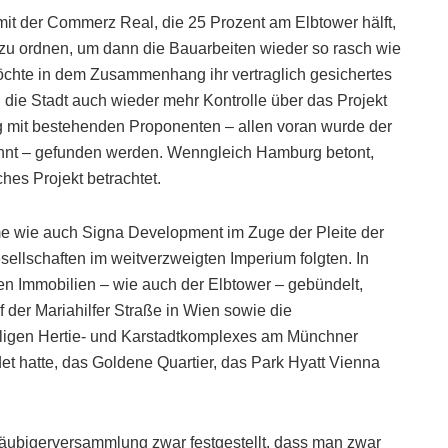
t der Commerz Real, die 25 Prozent am Elbtower hälft,
zu ordnen, um dann die Bauarbeiten wieder so rasch wie
hte in dem Zusammenhang ihr vertraglich gesichertes
die Stadt auch wieder mehr Kontrolle über das Projekt
ng mit bestehenden Proponenten – allen voran wurde der
nnt – gefunden werden. Wenngleich Hamburg betont,
ches Projekt betrachtet.
ime wie auch Signa Development im Zuge der Pleite der
ellschaften im weitverzweigten Imperium folgten. In
ten Immobilien – wie auch der Elbtower – gebündelt,
 der Mariahilfer Straße in Wien sowie die
ligen Hertie- und Karstadtkomplexes am Münchner
t hatte, das Goldene Quartier, das Park Hyatt Vienna
läubigerversammlung zwar festgestellt, dass man zwar