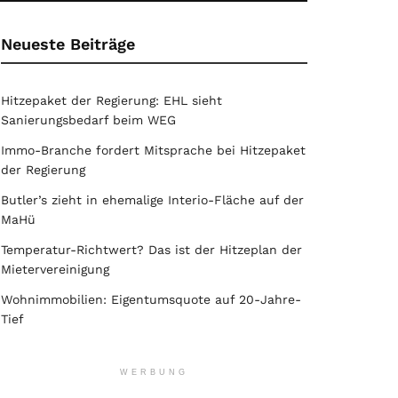
Neueste Beiträge
Hitzepaket der Regierung: EHL sieht
Sanierungsbedarf beim WEG
Immo-Branche fordert Mitsprache bei Hitzepaket
der Regierung
Butler’s zieht in ehemalige Interio-Fläche auf der
MaHü
Temperatur-Richtwert? Das ist der Hitzeplan der
Mietervereinigung
Wohnimmobilien: Eigentumsquote auf 20-Jahre-
Tief
WERBUNG