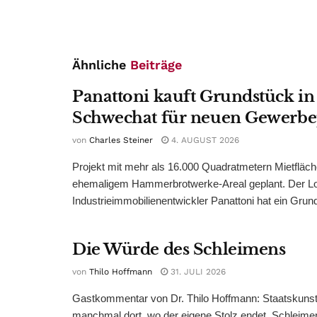
Ähnliche
Beiträge
Panattoni kauft Grundstück in
Schwechat für neuen Gewerb
von
Charles Steiner
4. AUGUST 2026
Projekt mit mehr als 16.000 Quadratmetern Mietfläch
ehemaligem Hammerbrotwerke-Areal geplant. Der Log
Industrieimmobilienentwickler Panattoni hat ein Grund
Die Würde des Schleimens
von
Thilo Hoffmann
31. JULI 2026
Gastkommentar von Dr. Thilo Hoffmann: Staatskunst
manchmal dort, wo der eigene Stolz endet. Schleime