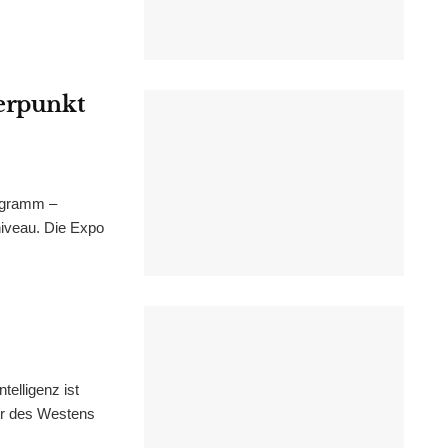
werpunkt
ogramm –
niveau. Die Expo
elligenz ist
tur des Westens