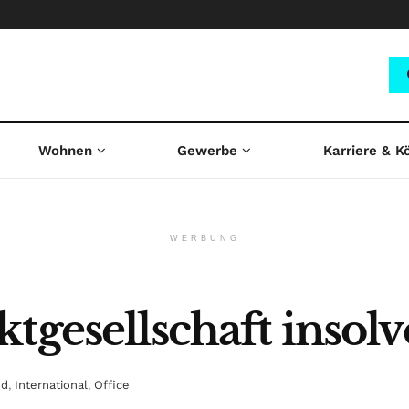
Wohnen
Gewerbe
Karriere & K
WERBUNG
tgesellschaft insolv
nd
,
International
,
Office