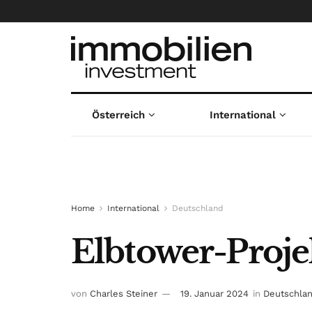
Österreich
International
Home
International
Deutschland
Elbtower-Projek
von
Charles Steiner
19. Januar 2024
in
Deutschla