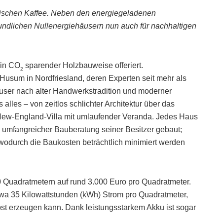
frischen Kaffee. Neben den energiegeladenen
eundlichen Nullenergiehäusern nun auch für nachhaltigen
 in CO
sparender Holzbauweise offeriert.
2
 Husum in Nordfriesland, deren Experten seit mehr als
äuser nach alter Handwerkstradition und moderner
s alles – von zeitlos schlichter Architektur über das
New-England-Villa mit umlaufender Veranda. Jedes Haus
umfangreicher Bauberatung seiner Besitzer gebaut;
wodurch die Baukosten beträchtlich minimiert werden
0 Quadratmetern auf rund 3.000 Euro pro Quadratmeter.
wa 35 Kilowattstunden (kWh) Strom pro Quadratmeter,
st erzeugen kann. Dank leistungsstarkem Akku ist sogar