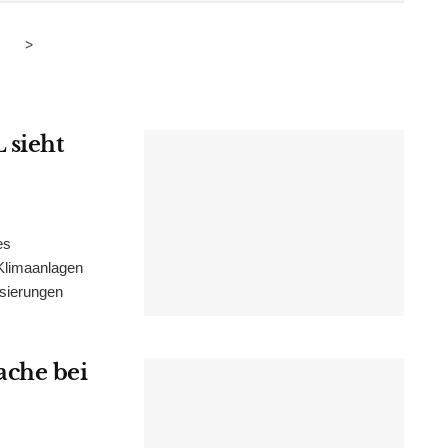
>
 sieht
es
Klimaanlagen
isierungen
ache bei