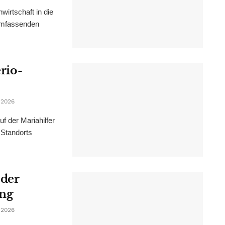
irtschaft in die
 umfassenden
erio-
 2026
f der Mariahilfer
 Standorts
 der
ung
 2026