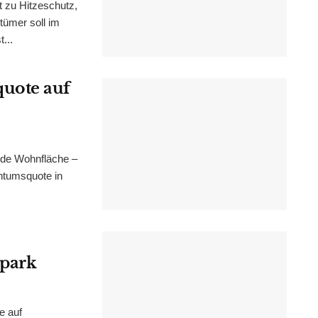
t zu Hitzeschutz,
tümer soll im
...
uote auf
nde Wohnfläche –
ntumsquote in
epark
e auf