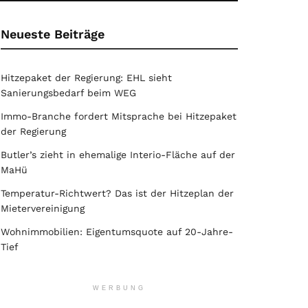
Neueste Beiträge
Hitzepaket der Regierung: EHL sieht
Sanierungsbedarf beim WEG
Immo-Branche fordert Mitsprache bei Hitzepaket
der Regierung
Butler’s zieht in ehemalige Interio-Fläche auf der
MaHü
Temperatur-Richtwert? Das ist der Hitzeplan der
Mietervereinigung
Wohnimmobilien: Eigentumsquote auf 20-Jahre-
Tief
WERBUNG