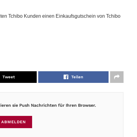
lten Tchibo Kunden einen Einkaufsgutschein von Tchibo
Tweet
Teilen
eren sie Push Nachrichten für Ihren Browser.
ABMELDEN