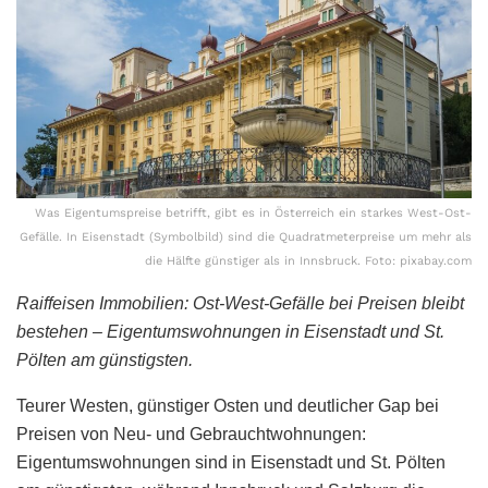
Was Eigentumspreise betrifft, gibt es in Österreich ein starkes West-Ost-
Gefälle. In Eisenstadt (Symbolbild) sind die Quadratmeterpreise um mehr als
die Hälfte günstiger als in Innsbruck. Foto: pixabay.com
Raiffeisen Immobilien: Ost-West-Gefälle bei Preisen bleibt
bestehen – Eigentumswohnungen in Eisenstadt und St.
Pölten am günstigsten.
Teurer Westen, günstiger Osten und deutlicher Gap bei
Preisen von Neu- und Gebrauchtwohnungen:
Eigentumswohnungen sind in Eisenstadt und St. Pölten