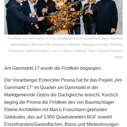
Firstfeier Am Garnmarkt 17: (v.l.) Wolfgang Rüf (Projektleiter), Bgm. Manfred
Böhmwalder, Bernhard Ölz (Vorstand PRISMA), Nikolaus Ess (GF PRISMA),
Prokuristin Melanie Fleisch und LH Markus Wallner. Foto: Prisma/Frederick
Sams
Am Garnmarkt 17 wurde die Firstfeier begangen.
Der Vorarlberger Entwickler Prisma hat für das Projekt „Am
Garnmarkt 17“ im Quartier am Garnmarkt in der
Marktgemeinde Götzis die Dachgleiche erreicht. Kürzlich
beging die Prisma die Firstfeier des von Baumschlager
Eberle Architekten mit Marco Franzmann geplanten
Gebäudes, das auf 3.900 Quadratmetern BGF sowohl
Einzelhandels/Gastroflächen, Büros und Mietwohnungen