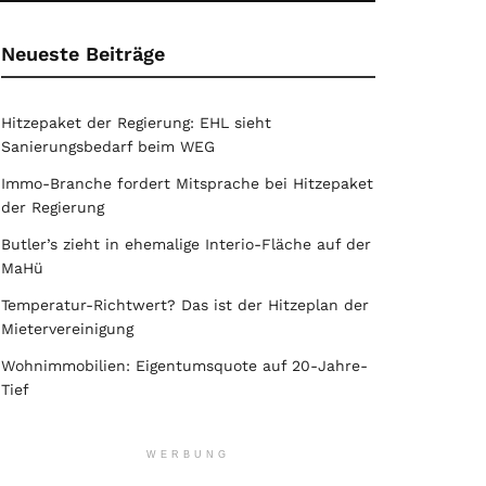
Neueste Beiträge
Hitzepaket der Regierung: EHL sieht
Sanierungsbedarf beim WEG
Immo-Branche fordert Mitsprache bei Hitzepaket
der Regierung
Butler’s zieht in ehemalige Interio-Fläche auf der
MaHü
Temperatur-Richtwert? Das ist der Hitzeplan der
Mietervereinigung
Wohnimmobilien: Eigentumsquote auf 20-Jahre-
Tief
WERBUNG