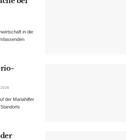
ache bei
irtschaft in die
 umfassenden
erio-
 2026
f der Mariahilfer
 Standorts
 der