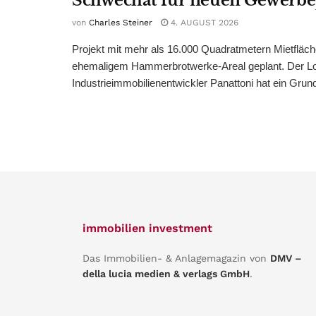
Schwechat für neuen Gewerb
von
Charles Steiner
4. AUGUST 2026
Projekt mit mehr als 16.000 Quadratmetern Mietfläch
ehemaligem Hammerbrotwerke-Areal geplant. Der Log
Industrieimmobilienentwickler Panattoni hat ein Grund
immobilien investment
Das Immobilien- & Anlagemagazin von
DMV –
della lucia medien & verlags GmbH
.