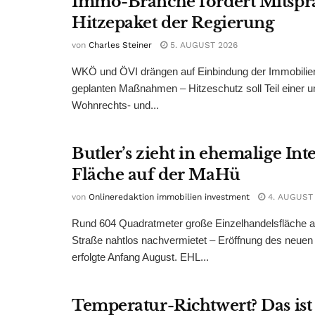
Immo-Branche fordert Mitspr
Hitzepaket der Regierung
von
Charles Steiner
5. AUGUST 2026
WKÖ und ÖVI drängen auf Einbindung der Immobilienw
geplanten Maßnahmen – Hitzeschutz soll Teil einer
Wohnrechts- und...
Butler’s zieht in ehemalige Int
Fläche auf der MaHü
von
Onlineredaktion immobilien investment
4. AUGUST
Rund 604 Quadratmeter große Einzelhandelsfläche au
Straße nahtlos nachvermietet – Eröffnung des neuen
erfolgte Anfang August. EHL...
Temperatur-Richtwert? Das ist