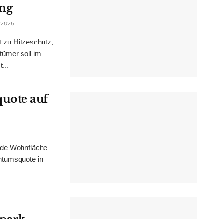
ung
 2026
t zu Hitzeschutz,
tümer soll im
...
uote auf
nde Wohnfläche –
ntumsquote in