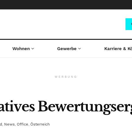
Wohnen
Gewerbe
Karriere & K
WERBUNG
tives Bewertungser
d
,
News
,
Office
,
Österreich