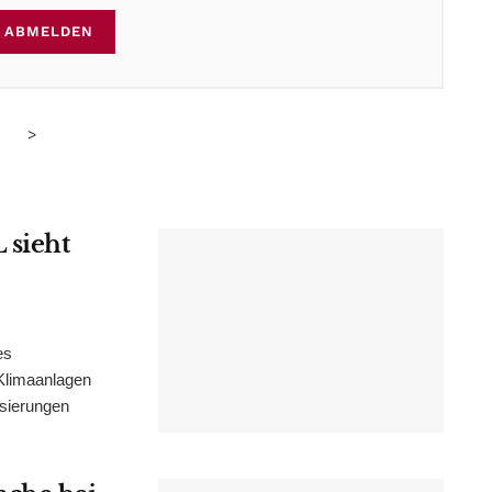
ABMELDEN
>
 sieht
es
Klimaanlagen
isierungen