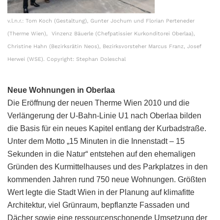
v.l.n.r.: Tom Koch (Gestaltung), Gunter Jochum und Florian Perteneder
(Therme Wien), Vinzenz Bäuerle (Chefpatissier Kurkonditorei Oberlaa),
Christine Hahn (Bezirksrätin Neos), Bezirksvorsteher Marcus Franz, Josef
Herwei (WSE). Copyright: Stephan Doleschal
Neue Wohnungen in Oberlaa
Die Eröffnung der neuen Therme Wien 2010 und die
Verlängerung der U-Bahn-Linie U1 nach Oberlaa bilden
die Basis für ein neues Kapitel entlang der Kurbadstraße.
Unter dem Motto „15 Minuten in die Innenstadt – 15
Sekunden in die Natur“ entstehen auf den ehemaligen
Gründen des Kurmittelhauses und des Parkplatzes in den
kommenden Jahren rund 750 neue Wohnungen. Größten
Wert legte die Stadt Wien in der Planung auf klimafitte
Architektur, viel Grünraum, bepflanzte Fassaden und
Dächer sowie eine ressourcenschonende Umsetzung der