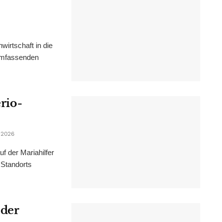
irtschaft in die
 umfassenden
erio-
 2026
f der Mariahilfer
 Standorts
 der