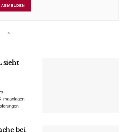
ABMELDEN
>
 sieht
es
Klimaanlagen
isierungen
ache bei