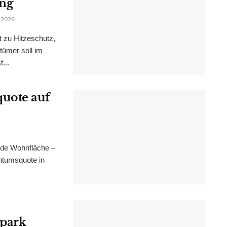
ung
 2026
t zu Hitzeschutz,
tümer soll im
...
uote auf
nde Wohnfläche –
ntumsquote in
epark