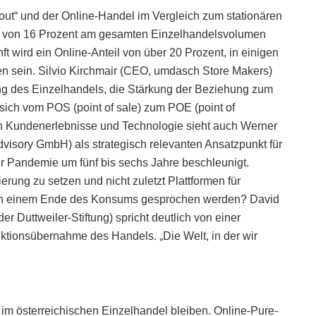
 „out“ und der Online-Handel im Vergleich zum stationären
eil von 16 Prozent am gesamten Einzelhandelsvolumen
ft wird ein Online-Anteil von über 20 Prozent, in einigen
n sein. Silvio Kirchmair (CEO, umdasch Store Makers)
ng des Einzelhandels, die Stärkung der Beziehung zum
ich vom POS (point of sale) zum POE (point of
 in Kundenerlebnisse und Technologie sieht auch Werner
isory GmbH) als strategisch relevanten Ansatzpunkt für
er Pandemie um fünf bis sechs Jahre beschleunigt.
ierung zu setzen und nicht zuletzt Plattformen für
s von einem Ende des Konsums gesprochen werden? David
r Duttweiler-Stiftung) spricht deutlich von einer
nktionsübernahme des Handels. „Die Welt, in der wir
im österreichischen Einzelhandel bleiben. Online-Pure-