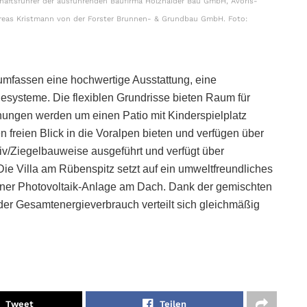
chäftsführer der ausführenden Baufirma Holzhaider Bau GmbH, Avoris-
dreas Kristmann von der Forster Brunnen- & Grundbau GmbH. Foto:
mfassen eine hochwertige Ausstattung, eine
systeme. Die flexiblen Grundrisse bieten Raum für
nungen werden um einen Patio mit Kinderspielplatz
n freien Blick in die Voralpen bieten und verfügen über
siv/Ziegelbauweise ausgeführt und verfügt über
ie Villa am Rübenspitz setzt auf ein umweltfreundliches
ner Photovoltaik-Anlage am Dach. Dank der gemischten
er Gesamtenergieverbrauch verteilt sich gleichmäßig
Tweet
Teilen