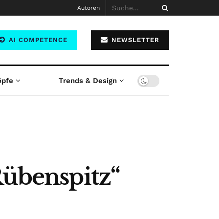
Autoren
AI COMPETENCE
NEWSLETTER
öpfe
Trends & Design
Rübenspitz“