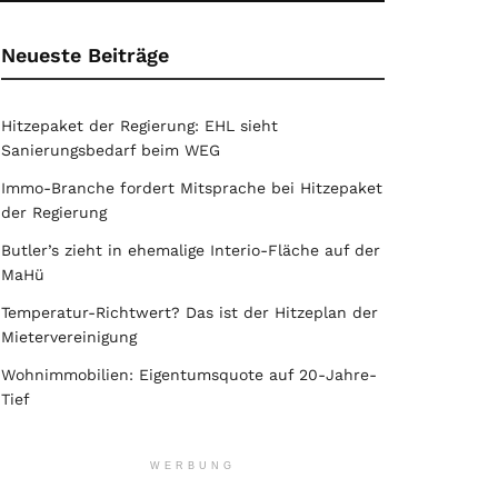
Neueste Beiträge
Hitzepaket der Regierung: EHL sieht
Sanierungsbedarf beim WEG
Immo-Branche fordert Mitsprache bei Hitzepaket
der Regierung
Butler’s zieht in ehemalige Interio-Fläche auf der
MaHü
Temperatur-Richtwert? Das ist der Hitzeplan der
Mietervereinigung
Wohnimmobilien: Eigentumsquote auf 20-Jahre-
Tief
WERBUNG