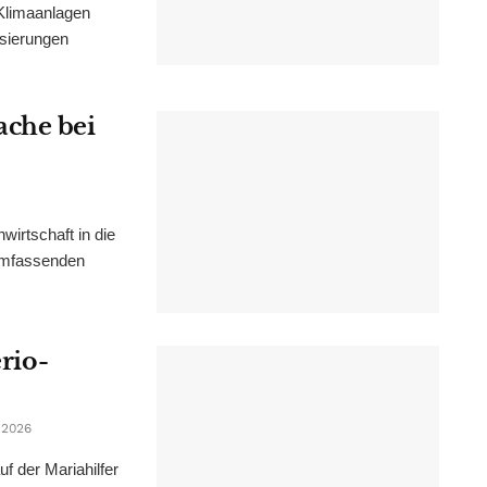
Klimaanlagen
isierungen
ache bei
irtschaft in die
 umfassenden
erio-
 2026
f der Mariahilfer