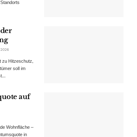
 Standorts
 der
ung
 2026
t zu Hitzeschutz,
tümer soll im
...
uote auf
nde Wohnfläche –
ntumsquote in