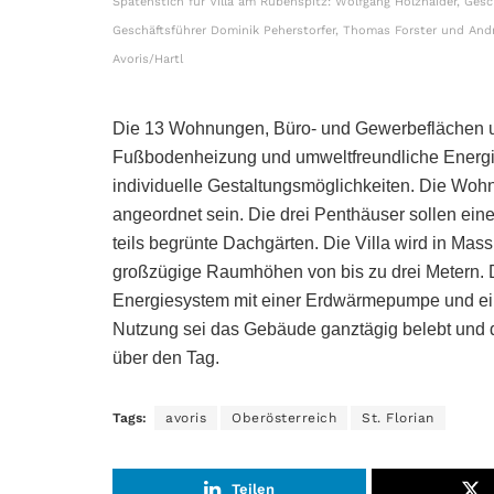
Spatenstich für Villa am Rübenspitz: Wolfgang Holzhaider, Ges
Geschäftsführer Dominik Peherstorfer, Thomas Forster und An
Avoris/Hartl
Die 13 Wohnungen, Büro- und Gewerbeflächen u
Fußbodenheizung und umweltfreundliche Energie
individuelle Gestaltungsmöglichkeiten. Die Woh
angeordnet sein. Die drei Penthäuser sollen eine
teils begrünte Dachgärten. Die Villa wird in Mas
großzügige Raumhöhen von bis zu drei Metern. D
Energiesystem mit einer Erdwärmepumpe und ei
Nutzung sei das Gebäude ganztägig belebt und d
über den Tag.
Tags:
avoris
Oberösterreich
St. Florian
Teilen