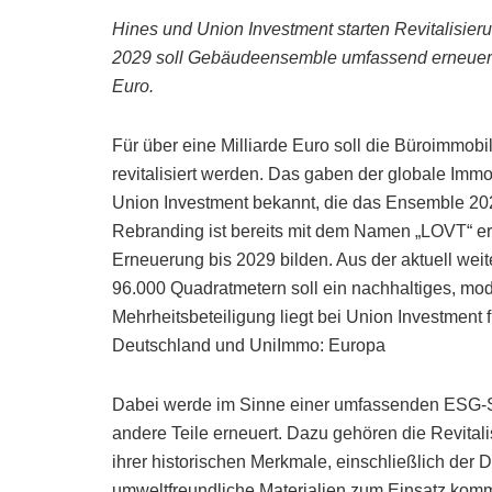
Hines und Union Investment starten Revitalisieru
2029 soll Gebäudeensemble umfassend erneuert s
Euro.
Für über eine Milliarde Euro soll die Büroimmo
revitalisiert werden. Das gaben der globale Immo
Union Investment bekannt, die das Ensemble 20
Rebranding ist bereits mit dem Namen „LOVT“ erf
Erneuerung bis 2029 bilden. Aus der aktuell we
96.000 Quadratmetern soll ein nachhaltiges, mo
Mehrheitsbeteiligung liegt bei Union Investment
Deutschland und UniImmo: Europa
Dabei werde im Sinne einer umfassenden ESG-St
andere Teile erneuert. Dazu gehören die Revita
ihrer historischen Merkmale, einschließlich de
umweltfreundliche Materialien zum Einsatz komm