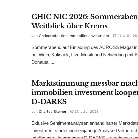
CHIC NIC 2026: Sommeraben
Weitblick über Krems
von
Onlineredaktion immobilien investment
21. JULI 20
Sommerabend auf Einladung des ACROSS Magazin 
bot Wein, Kulinarik, Live-Musik und Networking mit B
Donautal....
Marktstimmung messbar mac
immobilien investment kooper
D-DARKS
von
Charles Steiner
21. JULI 2026
Exlusive Sentimentanalysen anhand harter Marktdate
investment startet eine einjährige Analyse-Partnersc
Intelligence-Unternehmen D-DARKS. Leserinnen und 