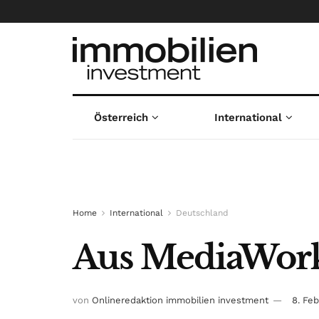
Österreich
International
Home
International
Deutschland
Aus MediaWor
von
Onlineredaktion immobilien investment
8. Fe