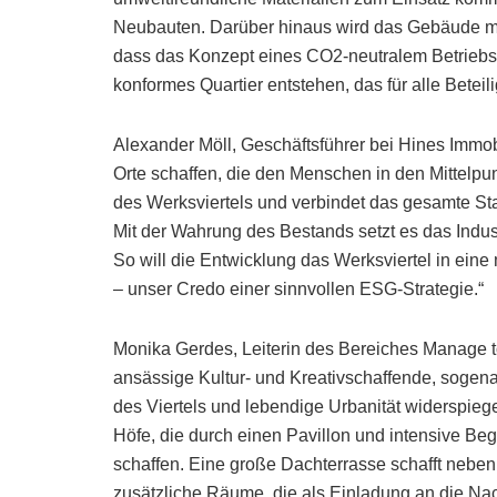
Neubauten. Darüber hinaus wird das Gebäude mi
dass das Konzept eines CO2-neutralem Betriebs 
konformes Quartier entstehen, das für alle Beteili
Alexander Möll, Geschäftsführer bei Hines Immobi
Orte schaffen, die den Menschen in den Mittelpu
des Werksviertels und verbindet das gesamte Stad
Mit der Wahrung des Bestands setzt es das Indust
So will die Entwicklung das Werksviertel in eine 
– unser Credo einer sinnvollen ESG-Strategie.“
Monika Gerdes, Leiterin des Bereiches Manage to 
ansässige Kultur- und Kreativschaffende, sogenan
des Viertels und lebendige Urbanität widerspi
Höfe, die durch einen Pavillon und intensive Be
schaffen. Eine große Dachterrasse schafft neben
zusätzliche Räume, die als Einladung an die Na