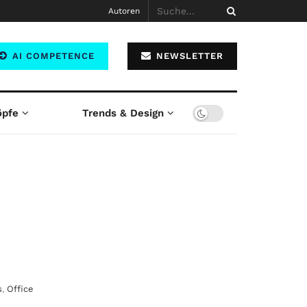
Autoren
AI COMPETENCE
NEWSLETTER
öpfe
Trends & Design
s
,
Office