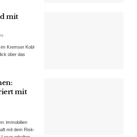
d mit
26
im Kremser Kobl
lick über das
hen:
iert mit
n: immobilien
haft mit dem Risk-
Leser erhalten