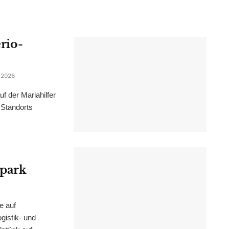
erio-
 2026
f der Mariahilfer
 Standorts
epark
e auf
istik- und