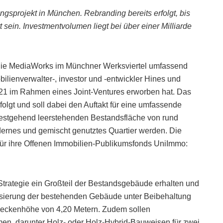
ngsprojekt in München. Rebranding bereits erfolgt, bis
ein. Investmentvolumen liegt bei über einer Milliarde
bilie MediaWorks im Münchner Werksviertel umfassend
bilienverwalter-, investor und -entwickler Hines und
21 im Rahmen eines Joint-Ventures erworben hat. Das
olgt und soll dabei den Auftakt für eine umfassende
itestgehend leerstehenden Bestandsfläche von rund
dernes und gemischt genutztes Quartier werden. Die
 für ihre Offenen Immobilien-Publikumsfonds UniImmo:
rategie ein Großteil der Bestandsgebäude erhalten und
lisierung der bestehenden Gebäude unter Beibehaltung
r Deckenhöhe von 4,20 Metern. Zudem sollen
en, darunter Holz- oder Holz-Hybrid-Bauweisen für zwei