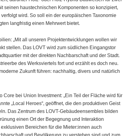
t seinen haustechnischen Komponenten so konzipiert,
verfolgt wird. So soll ein der europäischen Taxonomie
gten langfristig einen Mehrwert bietet.
lien: „Mit all unseren Projektentwicklungen wollen wir
nkt stellen. Das LOVT wird zum südlichen Eingangstor
tquartier mit der direkten Nachbarschaft und der Stadt.
rieerbe des Werksviertels fort und erzählt es doch neu.
moderne Zukunft führen: nachhaltig, divers und natürlich
Core bei Union Investment: „Ein Teil der Fläche wird für
nte „Local Heroes“, geöffnet, die den produktiven Geist
egeln. Das Zentrum des LOVT-Gebäudeensembles bilden
grünung einen Ort der Begegnung und Interaktion
 exklusiven Bereichen für die Mieter:innen auch
chbarschaft und Bevölkerung zu verstehen sind und zum