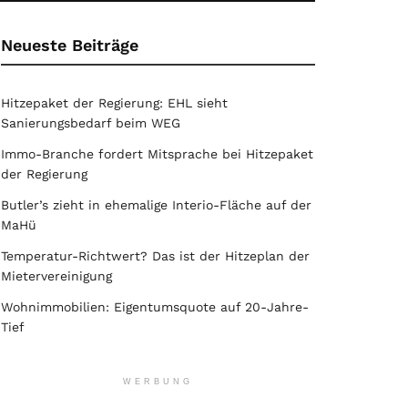
Neueste Beiträge
Hitzepaket der Regierung: EHL sieht
Sanierungsbedarf beim WEG
Immo-Branche fordert Mitsprache bei Hitzepaket
der Regierung
Butler’s zieht in ehemalige Interio-Fläche auf der
MaHü
Temperatur-Richtwert? Das ist der Hitzeplan der
Mietervereinigung
Wohnimmobilien: Eigentumsquote auf 20-Jahre-
Tief
WERBUNG