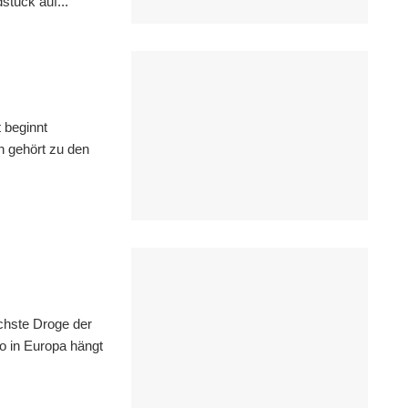
stück auf...
 beginnt
n gehört zu den
chste Droge der
wo in Europa hängt