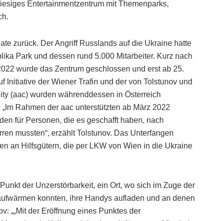
 riesiges Entertainmentzentrum mit Themenparks,
ch.
ate zurück. Der Angriff Russlands auf die Ukraine hatte
ika Park und dessen rund 5.000 Mitarbeiter. Kurz nach
2022 wurde das Zentrum geschlossen und erst ab 25.
uf Initiative der Wiener Trafin und der von Tolstunov und
ty (aac) wurden währenddessen in Österreich
t. „Im Rahmen der aac unterstützten ab März 2022
en für Personen, die es geschafft haben, nach
arren mussten“, erzählt Tolstunov. Das Unterfangen
n an Hilfsgütern, die per LKW von Wien in die Ukraine
nkt der Unzerstörbarkeit, ein Ort, wo sich im Zuge der
en aufwärmen konnten, ihre Handys aufladen und an denen
nov: „„Mit der Eröffnung eines Punktes der