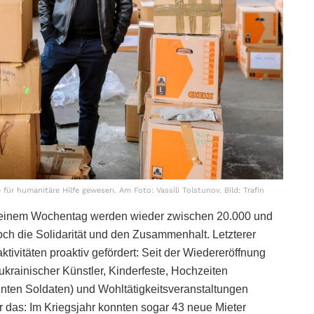
für humanitäre Hilfe gewesen. Am Foto: Vassili Tolstunov. Bild: Trafin
an einem Wochentag werden wieder zwischen 20.000 und
ch die Solidarität und den Zusammenhalt. Letzterer
ivitäten proaktiv gefördert: Seit der Wiedereröffnung
rainischer Künstler, Kinderfeste, Hochzeiten
nnten Soldaten) und Wohltätigkeitsveranstaltungen
r das: Im Kriegsjahr konnten sogar 43 neue Mieter