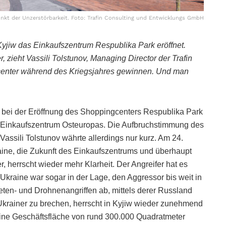
Punkt der Unzerstörbarkeit. Foto: Trafin Consulting und Entwicklungs GmbH
Kyjiw das Einkaufszentrum Respublika Park eröffnet.
 zieht Vassili Tolstunov, Managing Director der Trafin
center während des Kriegsjahres gewinnen. Und man
bei der Eröffnung des Shoppingcenters Respublika Park
te Einkaufszentrum Osteuropas. Die Aufbruchstimmung des
assili Tolstunov währte allerdings nur kurz. Am 24.
ine, die Zukunft des Einkaufszentrums und überhaupt
 herrscht wieder mehr Klarheit. Der Angreifer hat es
e Ukraine war sogar in der Lage, den Aggressor bis weit in
en- und Drohnenangriffen ab, mittels derer Russland
Ukrainer zu brechen, herrscht in Kyjiw wieder zunehmend
eine Geschäftsfläche von rund 300.000 Quadratmeter