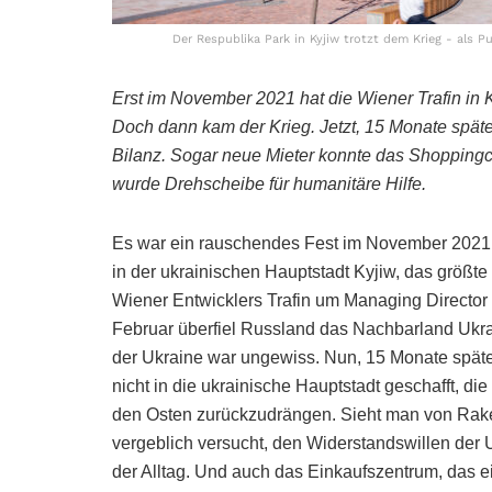
Der Respublika Park in Kyjiw trotzt dem Krieg - als 
Erst im November 2021 hat die Wiener Trafin in 
Doch dann kam der Krieg. Jetzt, 15 Monate später,
Bilanz. Sogar neue Mieter konnte das Shopping
wurde Drehscheibe für humanitäre Hilfe.
Es war ein rauschendes Fest im November 2021 
in der ukrainischen Hauptstadt Kyjiw, das größ
Wiener Entwicklers Trafin um Managing Director V
Februar überfiel Russland das Nachbarland Ukra
der Ukraine war ungewiss. Nun, 15 Monate später,
nicht in die ukrainische Hauptstadt geschafft, di
den Osten zurückzudrängen. Sieht man von Raket
vergeblich versucht, den Widerstandswillen der 
der Alltag. Und auch das Einkaufszentrum, das 