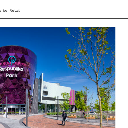
erbe
,
Retail