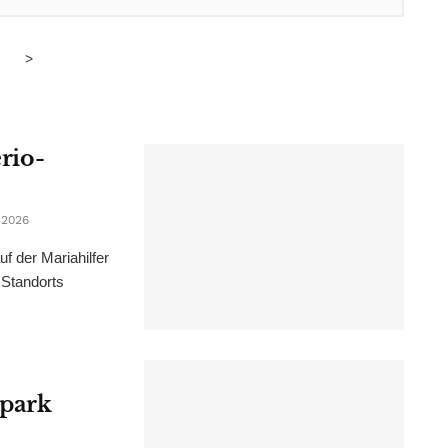
>
erio-
 2026
f der Mariahilfer
 Standorts
epark