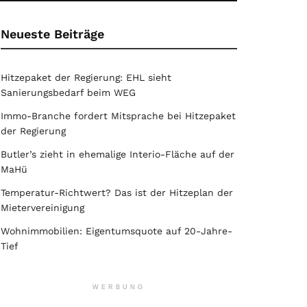
Neueste Beiträge
Hitzepaket der Regierung: EHL sieht
Sanierungsbedarf beim WEG
Immo-Branche fordert Mitsprache bei Hitzepaket
der Regierung
Butler’s zieht in ehemalige Interio-Fläche auf der
MaHü
Temperatur-Richtwert? Das ist der Hitzeplan der
Mietervereinigung
Wohnimmobilien: Eigentumsquote auf 20-Jahre-
Tief
WERBUNG