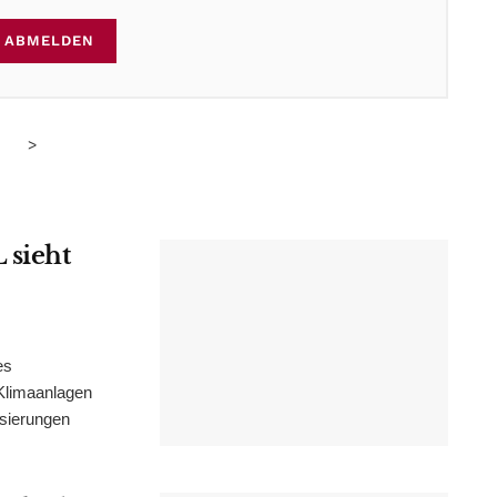
ABMELDEN
>
 sieht
es
Klimaanlagen
isierungen