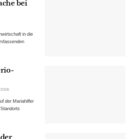
ache bei
irtschaft in die
 umfassenden
erio-
 2026
f der Mariahilfer
 Standorts
 der