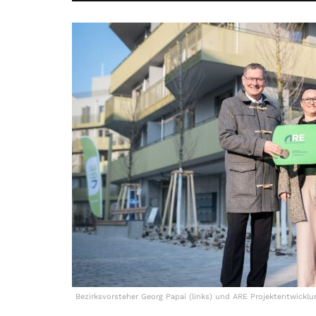
Bezirksvorsteher Georg Papai (links) und ARE Projektentwickl