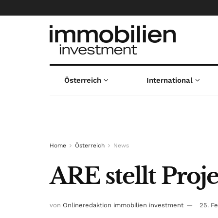
Österreich
International
Home
Österreich
News
ARE stellt Proje
von
Onlineredaktion immobilien investment
25. F