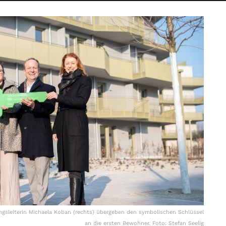
ungsleiterin Michaela Koban (rechts) übergeben den symbolischen Schlüssel
an die ersten Bewohner. Foto: Stefan Seelig