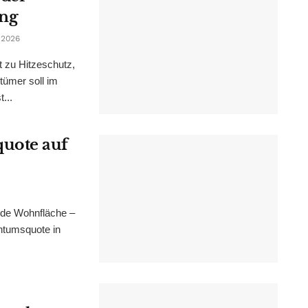
ung
 2026
t zu Hitzeschutz,
tümer soll im
...
uote auf
nde Wohnfläche –
ntumsquote in