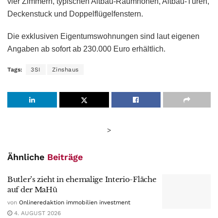
vier Zimmern, typischen Altbau-Raumhöhen, Altbau-Türen,
Deckenstuck und Doppelflügelfenstern.
Die exklusiven Eigentumswohnungen sind laut eigenen
Angaben ab sofort ab 230.000 Euro erhältlich.
Tags:
3SI
Zinshaus
>
Ähnliche
Beiträge
Butler’s zieht in ehemalige Interio-Fläche
auf der MaHü
von
Onlineredaktion immobilien investment
4. AUGUST 2026