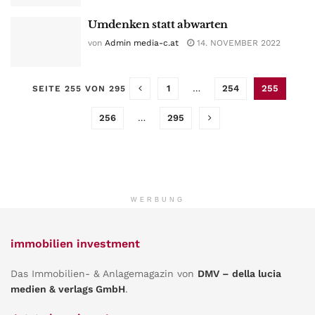
Umdenken statt abwarten
von
Admin media-c.at
14. NOVEMBER 2022
1
…
254
255
SEITE 255 VON 295
256
…
295
WERBUNG
immobilien investment
Das Immobilien- & Anlagemagazin von
DMV – della lucia
medien & verlags GmbH
.