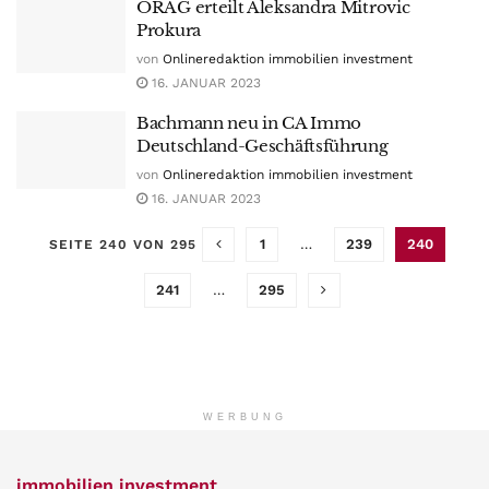
ÖRAG erteilt Aleksandra Mitrovic
Prokura
von
Onlineredaktion immobilien investment
16. JANUAR 2023
Bachmann neu in CA Immo
Deutschland-Geschäftsführung
von
Onlineredaktion immobilien investment
16. JANUAR 2023
1
…
239
240
SEITE 240 VON 295
241
…
295
WERBUNG
immobilien investment