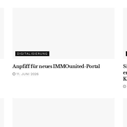
DIGITALISIERUNG
Anpfiff für neues IMMOunited-Portal
S
e
11. JUNI 2026
K