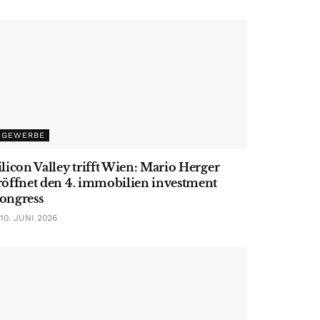
GEWERBE
ilicon Valley trifft Wien: Mario Herger
röffnet den 4. immobilien investment
ongress
10. JUNI 2026