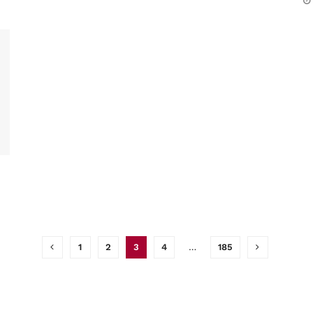
1
2
3
4
…
185