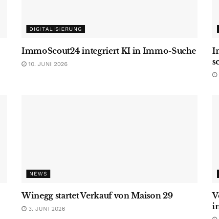
DIGITALISIERUNG
ImmoScout24 integriert KI in Immo-Suche
I
s
10. JUNI 2026
NEWS
Winegg startet Verkauf von Maison 29
V
i
3. JUNI 2026