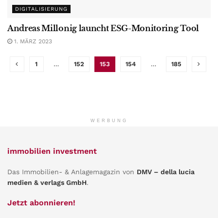
DIGITALISIERUNG
Andreas Millonig launcht ESG-Monitoring Tool
1. MÄRZ 2023
1
…
152
153
154
…
185
WERBUNG
immobilien investment
Das Immobilien- & Anlagemagazin von
DMV – della lucia
medien & verlags GmbH
.
Jetzt abonnieren!