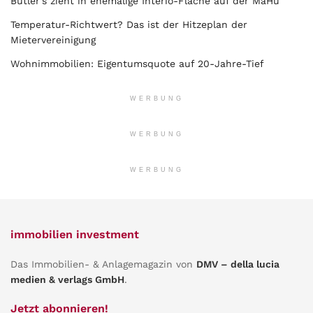
Butler’s zieht in ehemalige Interio-Fläche auf der MaHü
Temperatur-Richtwert? Das ist der Hitzeplan der
Mietervereinigung
Wohnimmobilien: Eigentumsquote auf 20-Jahre-Tief
WERBUNG
WERBUNG
WERBUNG
immobilien investment
Das Immobilien- & Anlagemagazin von
DMV – della lucia
medien & verlags GmbH
.
Jetzt abonnieren!