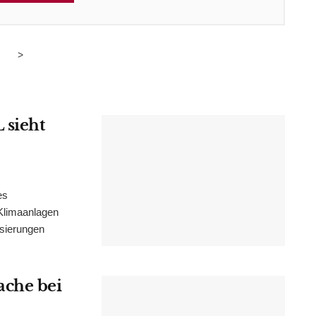
>
 sieht
es
Klimaanlagen
isierungen
ache bei