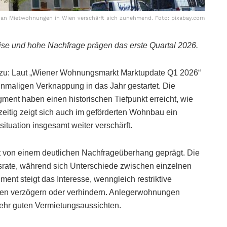
 an Mietwohnungen in Wien verschärft sich zunehmend. Foto: pixabay.com
e und hohe Nachfrage prägen das erste Quartal 2026.
 zu: Laut „Wiener Wohnungsmarkt Marktupdate Q1 2026“
inmaligen Verknappung in das Jahr gestartet. Die
ment haben einen historischen Tiefpunkt erreicht, wie
eitig zeigt sich auch im geförderten Wohnbau ein
ituation insgesamt weiter verschärft.
rkt von einem deutlichen Nachfrageüberhang geprägt. Die
nsrate, während sich Unterschiede zwischen einzelnen
t steigt das Interesse, wenngleich restriktive
en verzögern oder verhindern. Anlegerwohnungen
sehr guten Vermietungsaussichten.