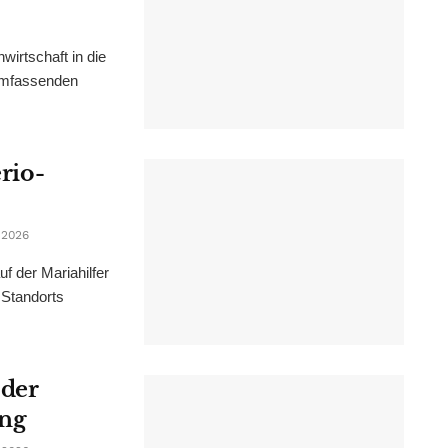
irtschaft in die
 umfassenden
erio-
 2026
f der Mariahilfer
 Standorts
 der
ung