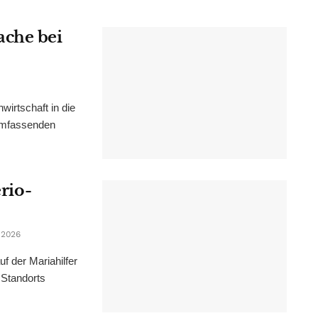
ache bei
irtschaft in die
 umfassenden
erio-
 2026
f der Mariahilfer
 Standorts