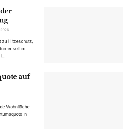
 der
ung
 2026
t zu Hitzeschutz,
tümer soll im
...
uote auf
nde Wohnfläche –
ntumsquote in