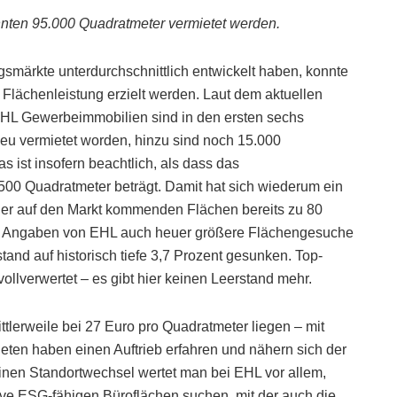
nten 95.000 Quadratmeter vermietet werden.
smärkte unterdurchschnittlich entwickelt haben, konnte
e Flächenleistung erzielt werden. Laut dem aktuellen
HL Gewerbeimmobilien sind in den ersten sechs
eu vermietet worden, hinzu sind noch 15.000
 ist insofern beachtlich, als dass das
500 Quadratmeter beträgt. Damit hat sich wiederum ein
r auf den Markt kommenden Flächen bereits zu 80
ut Angaben von EHL auch heuer größere Flächengesuche
tand auf historisch tiefe 3,7 Prozent gesunken. Top-
llverwertet – es gibt hier keinen Leerstand mehr.
tlerweile bei 27 Euro pro Quadratmeter liegen – mit
eten haben einen Auftrieb erfahren und nähern sich der
einen Standortwechsel wertet man bei EHL vor allem,
e ESG-fähigen Büroflächen suchen, mit der auch die