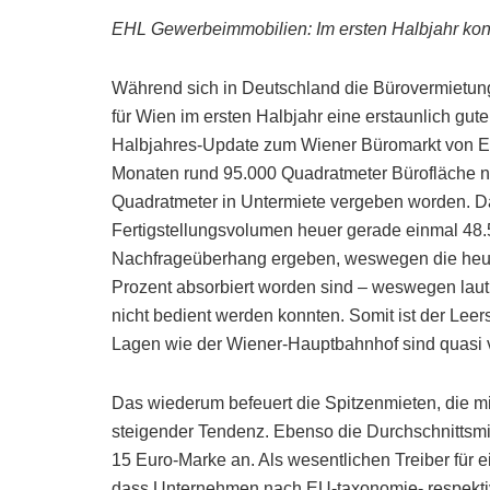
EHL Gewerbeimmobilien: Im ersten Halbjahr kon
Während sich in Deutschland die Bürovermietung
für Wien im ersten Halbjahr eine erstaunlich gut
Halbjahres-Update zum Wiener Büromarkt von E
Monaten rund 95.000 Quadratmeter Bürofläche n
Quadratmeter in Untermiete vergeben worden. Das
Fertigstellungsvolumen heuer gerade einmal 48.
Nachfrageüberhang ergeben, weswegen die heue
Prozent absorbiert worden sind – weswegen la
nicht bedient werden konnten. Somit ist der Leers
Lagen wie der Wiener-Hauptbahnhof sind quasi vo
Das wiederum befeuert die Spitzenmieten, die mit
steigender Tendenz. Ebenso die Durchschnittsmi
15 Euro-Marke an. Als wesentlichen Treiber für 
dass Unternehmen nach EU-taxonomie- respektiv