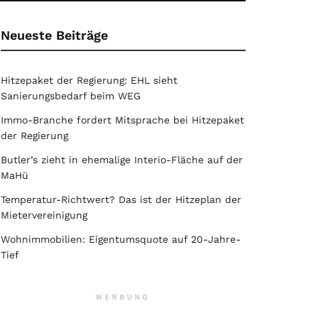
Neueste Beiträge
Hitzepaket der Regierung: EHL sieht
Sanierungsbedarf beim WEG
Immo-Branche fordert Mitsprache bei Hitzepaket
der Regierung
Butler’s zieht in ehemalige Interio-Fläche auf der
MaHü
Temperatur-Richtwert? Das ist der Hitzeplan der
Mietervereinigung
Wohnimmobilien: Eigentumsquote auf 20-Jahre-
Tief
WERBUNG