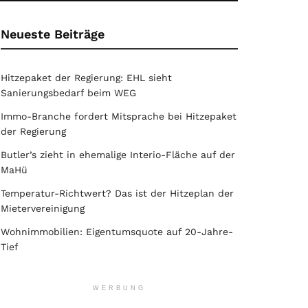
Neueste Beiträge
Hitzepaket der Regierung: EHL sieht
Sanierungsbedarf beim WEG
Immo-Branche fordert Mitsprache bei Hitzepaket
der Regierung
Butler’s zieht in ehemalige Interio-Fläche auf der
MaHü
Temperatur-Richtwert? Das ist der Hitzeplan der
Mietervereinigung
Wohnimmobilien: Eigentumsquote auf 20-Jahre-
Tief
WERBUNG