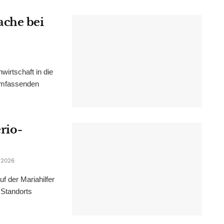
ache bei
irtschaft in die
 umfassenden
erio-
 2026
f der Mariahilfer
 Standorts