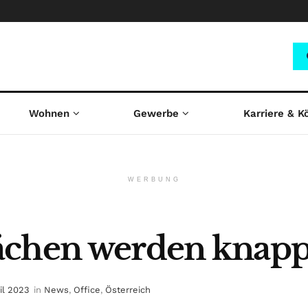
Wohnen
Gewerbe
Karriere & K
WERBUNG
ächen werden knap
ril 2023
in
News
,
Office
,
Österreich