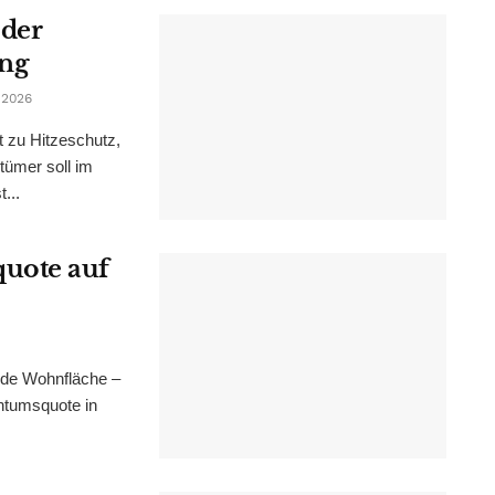
 der
ung
 2026
t zu Hitzeschutz,
tümer soll im
...
uote auf
nde Wohnfläche –
ntumsquote in