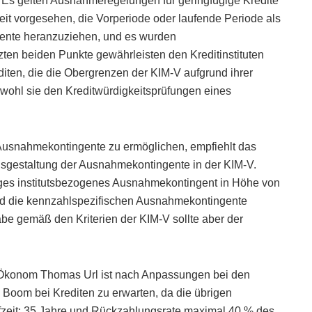
-V: Es gelten Ausnahmeregelungen für geringfügige Kredite
eit vorgesehen, die Vorperiode oder laufende Periode als
ente heranzuziehen, und es wurden
ten beiden Punkte gewährleisten den Kreditinstituten
diten, die die Obergrenzen der KIM-V aufgrund ihrer
bwohl sie den Kreditwürdigkeitsprüfungen eines
 Ausnahmekontingente zu ermöglichen, empfiehlt das
sgestaltung der Ausnahmekontingente in der KIM-V.
ziges institutsbezogenes Ausnahmekontingent in Höhe von
nd die kennzahlspezifischen Ausnahmekontingente
be gemäß den Kriterien der KIM-V sollte aber der
-Ökonom Thomas Url ist nach Anpassungen bei den
Boom bei Krediten zu erwarten, da die übrigen
ufzeit: 35 Jahre und Rückzahlungsrate maximal 40 % des