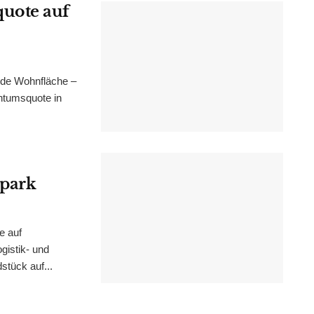
uote auf
nde Wohnfläche –
ntumsquote in
epark
e auf
istik- und
stück auf...