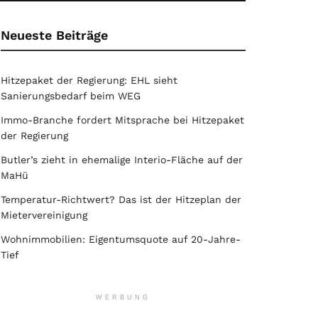
Neueste Beiträge
Hitzepaket der Regierung: EHL sieht
Sanierungsbedarf beim WEG
Immo-Branche fordert Mitsprache bei Hitzepaket
der Regierung
Butler’s zieht in ehemalige Interio-Fläche auf der
MaHü
Temperatur-Richtwert? Das ist der Hitzeplan der
Mietervereinigung
Wohnimmobilien: Eigentumsquote auf 20-Jahre-
Tief
WERBUNG