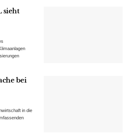
 sieht
es
Klimaanlagen
isierungen
ache bei
irtschaft in die
 umfassenden