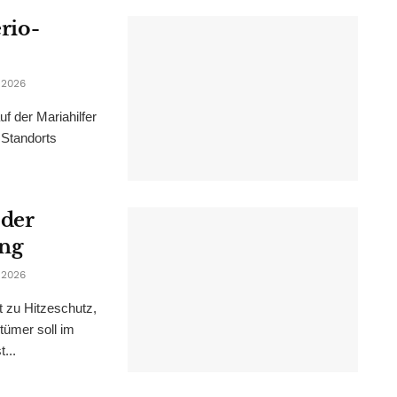
erio-
 2026
f der Mariahilfer
 Standorts
 der
ung
 2026
t zu Hitzeschutz,
tümer soll im
...