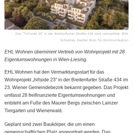
Das ""hil\side 23" in der Breitenfurter Straße 434 wird vermarktet. Bild:
Schreiner, Kastler Büro für Kommunikation
EHL Wohnen übernimmt Vertrieb von Wohnprojekt mit 28
Eigentumswohnungen in Wien-Liesing
.
EHL Wohnen hat den Vermarktungsstart für das
Wohnprojekt „hil\side 23“ in der Breitenfurter Straße 434 im
23. Wiener Gemeindebezirk bekannt gegeben. Das Projekt
umfasst 28 freifinanzierte Eigentumswohnungen und
entsteht am Fuße des Maurer Bergs zwischen Lainzer
Tiergarten und Wienerwald.
Geplant sind zwei Baukörper, die um einen
gemeinschaftlichen Platz angeordnet werden. Das