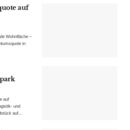
uote auf
nde Wohnfläche –
ntumsquote in
epark
e auf
istik- und
stück auf...