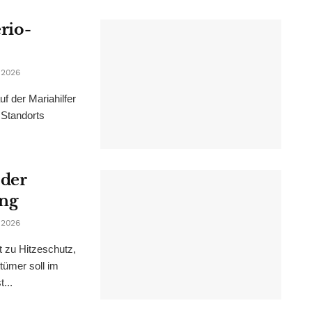
erio-
 2026
f der Mariahilfer
 Standorts
 der
ung
 2026
t zu Hitzeschutz,
tümer soll im
...