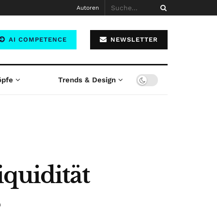
Autoren
AI COMPETENCE
NEWSLETTER
öpfe
Trends & Design
quidität
n