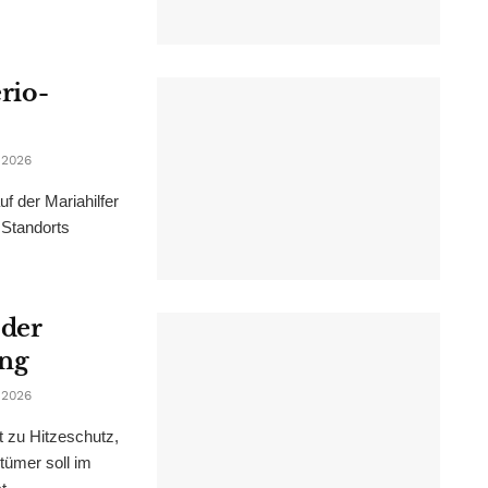
erio-
 2026
f der Mariahilfer
 Standorts
 der
ung
 2026
t zu Hitzeschutz,
tümer soll im