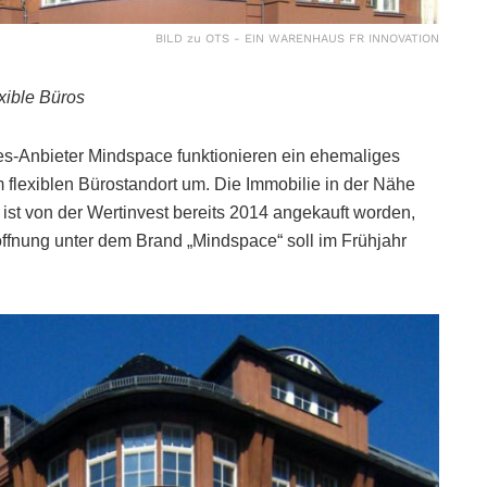
BILD zu OTS - EIN WARENHAUS FR INNOVATION
xible Büros
es-Anbieter Mindspace funktionieren ein ehemaliges
flexiblen Bürostandort um. Die Immobilie in der Nähe
st von der Wertinvest bereits 2014 angekauft worden,
ffnung unter dem Brand „Mindspace“ soll im Frühjahr