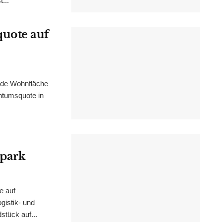
...
uote auf
nde Wohnfläche –
ntumsquote in
epark
e auf
istik- und
stück auf...