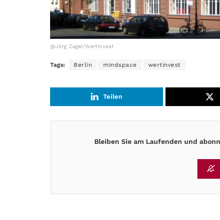
@Jörg Zagel/WertInvest
Tags:
Berlin
mindspace
wertinvest
Teilen
Bleiben Sie am Laufenden und abonni