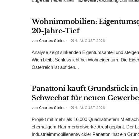
Zuge der neuerlichen Hitzewelle Abkühlung zumindest
Wohnimmobilien: Eigentumsq
20-Jahre-Tief
von
Charles Steiner
4. AUGUST 2026
Analyse zeigt sinkenden Eigentumsanteil und steige
Wien bleibt Schlusslicht bei Wohneigentum. Die Eige
Österreich ist auf den...
Panattoni kauft Grundstück in
Schwechat für neuen Gewerb
von
Charles Steiner
4. AUGUST 2026
Projekt mit mehr als 16.000 Quadratmetern Mietfläch
ehemaligem Hammerbrotwerke-Areal geplant. Der Log
Industrieimmobilienentwickler Panattoni hat ein Grund