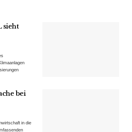
 sieht
es
Klimaanlagen
isierungen
ache bei
irtschaft in die
 umfassenden