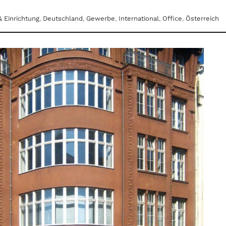
& Einrichtung
,
Deutschland
,
Gewerbe
,
International
,
Office
,
Österreich